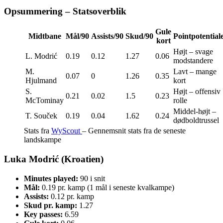
Opsummering – Statsoverblik
Gule
Midtbane
Mål/90
Assists/90
Skud/90
Pointpotential
kort
Højt – svage
L. Modrić
0.19
0.12
1.27
0.06
modstandere
M.
Lavt – mange
0.07
0
1.26
0.35
Hjulmand
kort
S.
Højt – offensiv
0.21
0.02
1.5
0.23
McTominay
rolle
Middel-højt –
T. Souček
0.19
0.04
1.62
0.24
dødboldtrussel
Stats fra
WyScout
– Gennemsnit stats fra de seneste
landskampe
Luka Modrić (Kroatien)
Minutes played:
90 i snit
Mål:
0.19 pr. kamp (1 mål i seneste kvalkampe)
Assists:
0.12 pr. kamp
Skud pr. kamp:
1.27
Key passes:
6.59