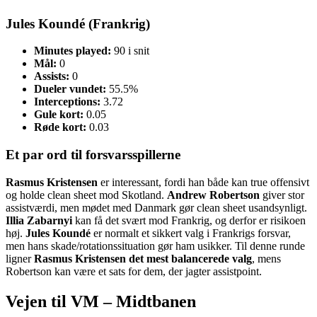
Jules Koundé (Frankrig)
Minutes played:
90 i snit
Mål:
0
Assists:
0
Dueler vundet:
55.5%
Interceptions:
3.72
Gule kort:
0.05
Røde kort:
0.03
Et par ord til forsvarsspillerne
Rasmus Kristensen
er interessant, fordi han både kan true offensivt
og holde clean sheet mod Skotland.
Andrew Robertson
giver stor
assistværdi, men mødet med Danmark gør clean sheet usandsynligt.
Illia Zabarnyi
kan få det svært mod Frankrig, og derfor er risikoen
høj.
Jules Koundé
er normalt et sikkert valg i Frankrigs forsvar,
men hans skade/rotationssituation gør ham usikker. Til denne runde
ligner
Rasmus Kristensen det mest balancerede valg
, mens
Robertson kan være et sats for dem, der jagter assistpoint.
Vejen til VM – Midtbanen