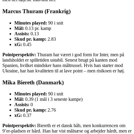
Marcus Thuram (Frankrig)
Minutes played:
90 i snit
Mål:
0.13 pr. kamp
Assists:
0.13
Skud pr. kamp:
2.83
xG:
0.45
Pointperspektiv:
Thuram har været i god form for Inter, men på
landsholdet er spilletiden ustabil. Senest brugt på kanten mod
Spanien, hvilket mindsker hans måltrussel. Hvis han starter mod
Ukraine, har han kvaliteten til at lave point – men risikoen er høj.
Mika Biereth (Danmark)
Minutes played:
90 i snit
Mål:
0.39 (1 mål i 3 seneste kampe)
Assists:
0
Skud pr. kamp:
2.76
xG:
0.37
Pointperspektiv:
Biereth er et dansk håb, men konkurrencen om
9’er-pladsen er hård. Han har vist målnæse og arbejder hårdt, men er