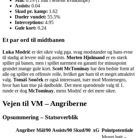
Mål:
0.19 (1 mål i seneste kvalkampe)
Assists:
0.04
Skud pr. kamp:
1.62
Dueler vundet:
55.5%
Interceptions:
4.95
Gule kort:
0.24
Et par ord til midtbanen
Luka Modrić
er det sikre valg pga. svag modstander og hans evne
til stadig at levere mål og assists.
Morten Hjulmand
er en stærk
spiller på banen, men i spillet nærmest en garanti for minuspoint
grundet mange gule kort.
Scott McTominay
har den bedste form af
alle og spiller en offensiv rolle, hvilket gør ham til et meget attraktivt
valg.
Tomáš Souček
er også interessant, især mod Montenegro,
hvor han kan true på dødbolde. Det mest spændende valg til 1.
runde er dog
McTominay
, mens Modrić er det mere sikre.
Vejen til VM – Angriberne
Opsummering – Statsoverblik
Angriber
Mål/90
Assists/90
Skud/90
xG
Pointpotentiale
Meget højt –