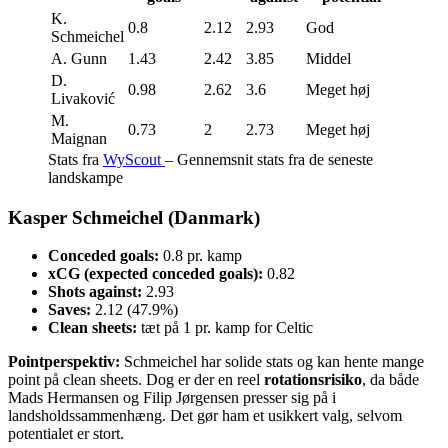
K.
0.8
2.12
2.93
God
Schmeichel
A. Gunn
1.43
2.42
3.85
Middel
D.
0.98
2.62
3.6
Meget høj
Livaković
M.
0.73
2
2.73
Meget høj
Maignan
Stats fra
WyScout
– Gennemsnit stats fra de seneste
landskampe
Kasper Schmeichel (Danmark)
Conceded goals:
0.8 pr. kamp
xCG (expected conceded goals):
0.82
Shots against:
2.93
Saves:
2.12 (47.9%)
Clean sheets:
tæt på 1 pr. kamp for Celtic
Pointperspektiv:
Schmeichel har solide stats og kan hente mange
point på clean sheets. Dog er der en reel
rotationsrisiko
, da både
Mads Hermansen og Filip Jørgensen presser sig på i
landsholdssammenhæng. Det gør ham et usikkert valg, selvom
potentialet er stort.