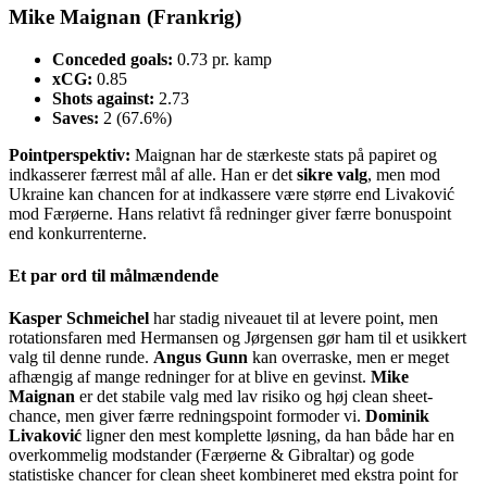
Mike Maignan (Frankrig)
Conceded goals:
0.73 pr. kamp
xCG:
0.85
Shots against:
2.73
Saves:
2 (67.6%)
Pointperspektiv:
Maignan har de stærkeste stats på papiret og
indkasserer færrest mål af alle. Han er det
sikre valg
, men mod
Ukraine kan chancen for at indkassere være større end Livaković
mod Færøerne. Hans relativt få redninger giver færre bonuspoint
end konkurrenterne.
Et par ord til målmændende
Kasper Schmeichel
har stadig niveauet til at levere point, men
rotationsfaren med Hermansen og Jørgensen gør ham til et usikkert
valg til denne runde.
Angus Gunn
kan overraske, men er meget
afhængig af mange redninger for at blive en gevinst.
Mike
Maignan
er det stabile valg med lav risiko og høj clean sheet-
chance, men giver færre redningspoint formoder vi.
Dominik
Livaković
ligner den mest komplette løsning, da han både har en
overkommelig modstander (Færøerne & Gibraltar) og gode
statistiske chancer for clean sheet kombineret med ekstra point for