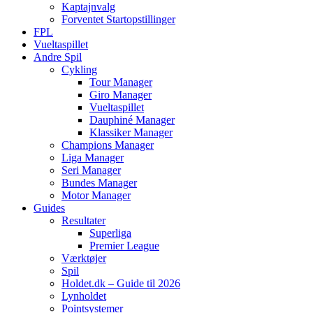
Kaptajnvalg
Forventet Startopstillinger
FPL
Vueltaspillet
Andre Spil
Cykling
Tour Manager
Giro Manager
Vueltaspillet
Dauphiné Manager
Klassiker Manager
Champions Manager
Liga Manager
Seri Manager
Bundes Manager
Motor Manager
Guides
Resultater
Superliga
Premier League
Værktøjer
Spil
Holdet.dk – Guide til 2026
Lynholdet
Pointsystemer