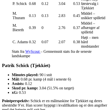
P. Schick
0.68
0.12
3.04
0.53
førstevalg i
Tjekkiet
M.
Middel –
0.13
0.13
2.83
0.45
Thuram
usikker spilletid
Middel –
M.
0.39
0
2.76
0.37
afhænger af
Biereth
spilletid
Højt – men
C. Adams
0.32
0.07
2.07
0.38
hård
modstander
Stats fra
WyScout
– Gennemsnit stats fra de seneste
landskampe
Patrik Schick (Tjekkiet)
Minutes played:
90 i snit
Mål:
0.68 pr. kamp (4 mål i seneste 6)
Assists:
0.12
Skud pr. kamp:
3.04 (51.5% on target)
xG:
0.53
Pointperspektiv:
Schick er en målmaskine for Tjekkiet og deres
ubestridte 9’er. Han scorer hyppigt i kvalifikation og er den angriber
med det højeste mål-snit her.