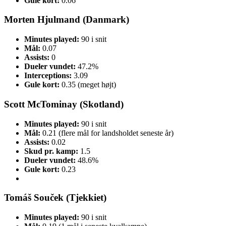
Gule kort:
0.06
Morten Hjulmand (Danmark)
Minutes played:
90 i snit
Mål:
0.07
Assists:
0
Dueler vundet:
47.2%
Interceptions:
3.09
Gule kort:
0.35 (meget højt)
Scott McTominay (Skotland)
Minutes played:
90 i snit
Mål:
0.21 (flere mål for landsholdet seneste år)
Assists:
0.02
Skud pr. kamp:
1.5
Dueler vundet:
48.6%
Gule kort:
0.23
Tomáš Souček (Tjekkiet)
Minutes played:
90 i snit