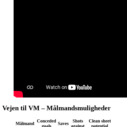
Vejen til VM – Målmandsmuligheder
Conceded
Shots
Clean sheet
Målmand
Saves
goals
against
potential