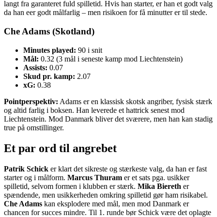
langt fra garanteret fuld spilletid. Hvis han starter, er han et godt valg
da han eer godt målfarlig – men risikoen for få minutter er til stede.
Che Adams (Skotland)
Minutes played:
90 i snit
Mål:
0.32 (3 mål i seneste kamp mod Liechtenstein)
Assists:
0.07
Skud pr. kamp:
2.07
xG:
0.38
Pointperspektiv:
Adams er en klassisk skotsk angriber, fysisk stærk
og altid farlig i boksen. Han leverede et hattrick senest mod
Liechtenstein. Mod Danmark bliver det sværere, men han kan stadig
true på omstillinger.
Et par ord til angrebet
Patrik Schick
er klart det sikreste og stærkeste valg, da han er fast
starter og i målform.
Marcus Thuram
er et sats pga. usikker
spilletid, selvom formen i klubben er stærk.
Mika Biereth
er
spændende, men usikkerheden omkring spilletid gør ham risikabel.
Che Adams
kan eksplodere med mål, men mod Danmark er
chancen for succes mindre. Til 1. runde bør Schick være det oplagte