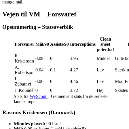
mange mål.
Vejen til VM – Forsvaret
Opsummering – Statsoverblik
Clean
Forsvarer
Mål/90
Assists/90
Interceptions
sheet
potential
R.
0.09
0
3.95
Middel
Gule ko
Kristensen
A.
0.04
0.1
4.27
Lav
Stærk 
Robertson
I.
0.06
0
4.46
Lav
Mod Fr
Zabarnyi
J. Koundé
0
0
3.72
Høj
Skades-
Stats fra
WyScout
– Gennemsnit stats fra de seneste
landskampe
Rasmus Kristensen (Danmark)
Minutes played:
90 i snit
Mål:
0.09 pr. kamp (1 mål i de sidste 5)