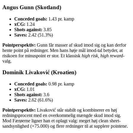
Angus Gunn (Skotland)
Conceded goals:
1.43 pr. kamp
xCG:
1.24
Shots against:
3.85
Saves:
2.42 (51.3%)
Pointperspektiv:
Gunn får masser af skud imod sig og kan derfor
hente point på redninger. Men hans høje mål imod-tal betyder, at
risikoen for minuspoint er stor. Et klassisk
high risk, high reward
-
valg.
Dominik Livaković (Kroatien)
Conceded goals:
0.98 pr. kamp
xCG:
1.01
Shots against:
3.6
Saves:
2.62 (61.6%)
Pointperspektiv:
Livaković står stabilt og kombinerer en høj
redningsprocent med en overkommelig mængde skud imod sig.
Mod Færøerne ligner han et oplagt valg: meget høj clean sheet-
sandsynlighed (+75.000) og flere redninger til at supplere pointene.