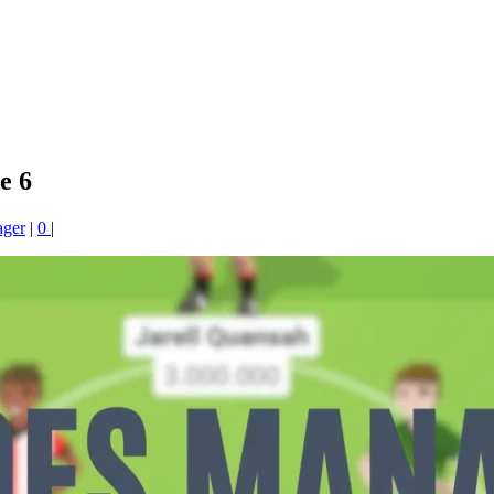
e 6
ger
|
0
|