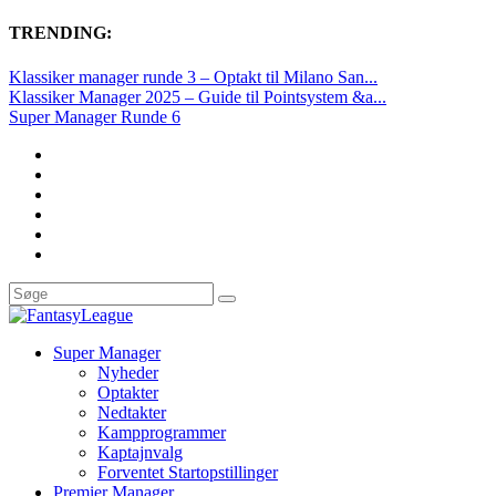
TRENDING:
Klassiker manager runde 3 – Optakt til Milano San...
Klassiker Manager 2025 – Guide til Pointsystem &a...
Super Manager Runde 6
Super Manager
Nyheder
Optakter
Nedtakter
Kampprogrammer
Kaptajnvalg
Forventet Startopstillinger
Premier Manager