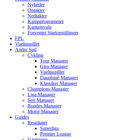
Nyheder
Optakter
Nedtakter
Kampprogrammer
Kaptajnvalg
Forventet Startopstillinger
FPL
Vueltaspillet
Andre Spil
Cykling
Tour Manager
Giro Manager
Vueltaspillet
Dauphiné Manager
Klassiker Manager
Champions Manager
Liga Manager
Seri Manager
Bundes Manager
Motor Manager
Guides
Resultater
Superliga
Premier League
Værktøjer