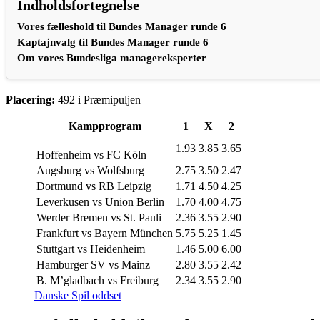
Indholdsfortegnelse
Vores fælleshold til Bundes Manager runde 6
Kaptajnvalg til Bundes Manager runde 6
Om vores Bundesliga managereksperter
Placering:
492 i Præmipuljen
Kampprogram
1
X
2
1.93
3.85
3.65
Hoffenheim vs FC Köln
Augsburg vs Wolfsburg
2.75
3.50
2.47
Dortmund vs RB Leipzig
1.71
4.50
4.25
Leverkusen vs Union Berlin
1.70
4.00
4.75
Werder Bremen vs St. Pauli
2.36
3.55
2.90
Frankfurt vs Bayern München
5.75
5.25
1.45
Stuttgart vs Heidenheim
1.46
5.00
6.00
Hamburger SV vs Mainz
2.80
3.55
2.42
B. M’gladbach vs Freiburg
2.34
3.55
2.90
Danske Spil oddset