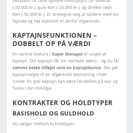
Desuden får dine spillere minuspoint for selvmål
(-50.000 kr.), gule kort (-20.000 kr.), og direkte røde
kort (-50.000 kr.). Et strategisk valg af spillere med lav
fejlrate og høj stabilitet er derfor afgørende.
KAPTAJNSFUNKTIONEN –
DOBBELT OP PÅ VÆRDI
En central feature i
Super Manager
er valget af
kaptajn. Din kaptajn får sin normale vækst – og du får
samme beløb tilføjet som en kaptajnbonus
. Det gør
kaptajnvalget til en afgørende beslutning i hver
runde. En god kaptajn kan være forskellen på sejr og
fiasko i din miniliga.
KONTRAKTER OG HOLDTYPER
BASISHOLD OG GULDHOLD
Du vælger mellem to holdtyper: