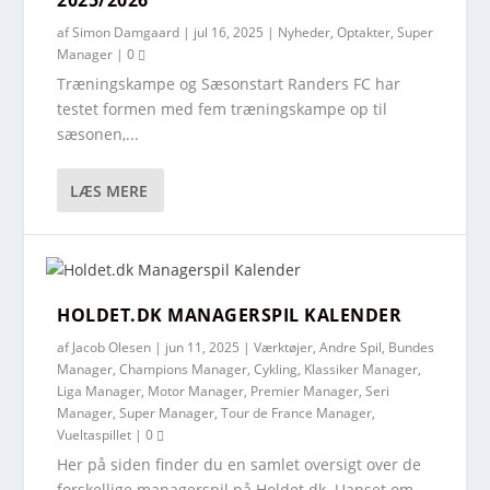
2025/2026
af
Simon Damgaard
|
jul 16, 2025
|
Nyheder
,
Optakter
,
Super
Manager
|
0
Træningskampe og Sæsonstart Randers FC har
testet formen med fem træningskampe op til
sæsonen,...
LÆS MERE
HOLDET.DK MANAGERSPIL KALENDER
af
Jacob Olesen
|
jun 11, 2025
|
Værktøjer
,
Andre Spil
,
Bundes
Manager
,
Champions Manager
,
Cykling
,
Klassiker Manager
,
Liga Manager
,
Motor Manager
,
Premier Manager
,
Seri
Manager
,
Super Manager
,
Tour de France Manager
,
Vueltaspillet
|
0
Her på siden finder du en samlet oversigt over de
forskellige managerspil på Holdet.dk. Uanset om...