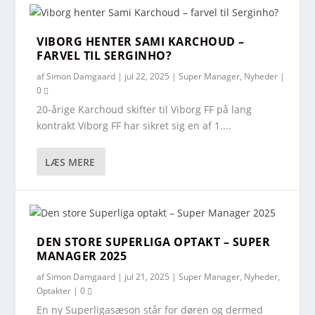
VIBORG HENTER SAMI KARCHOUD –
FARVEL TIL SERGINHO?
af
Simon Damgaard
|
jul 22, 2025
|
Super Manager
,
Nyheder
|
0
20-årige Karchoud skifter til Viborg FF på lang
kontrakt Viborg FF har sikret sig en af 1....
LÆS MERE
DEN STORE SUPERLIGA OPTAKT – SUPER
MANAGER 2025
af
Simon Damgaard
|
jul 21, 2025
|
Super Manager
,
Nyheder
,
Optakter
|
0
En ny Superligasæson står for døren og dermed