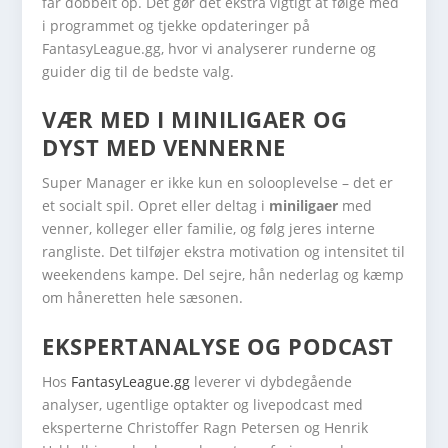
får dobbelt op. Det gør det ekstra vigtigt at følge med
i programmet og tjekke opdateringer på
FantasyLeague.gg, hvor vi analyserer runderne og
guider dig til de bedste valg.
VÆR MED I MINILIGAER OG
DYST MED VENNERNE
Super Manager er ikke kun en solooplevelse – det er
et socialt spil. Opret eller deltag i
miniligaer
med
venner, kolleger eller familie, og følg jeres interne
rangliste. Det tilføjer ekstra motivation og intensitet til
weekendens kampe. Del sejre, hån nederlag og kæmp
om håneretten hele sæsonen.
EKSPERTANALYSE OG PODCAST
Hos
FantasyLeague.gg
leverer vi dybdegående
analyser, ugentlige optakter og livepodcast med
eksperterne Christoffer Ragn Petersen og Henrik