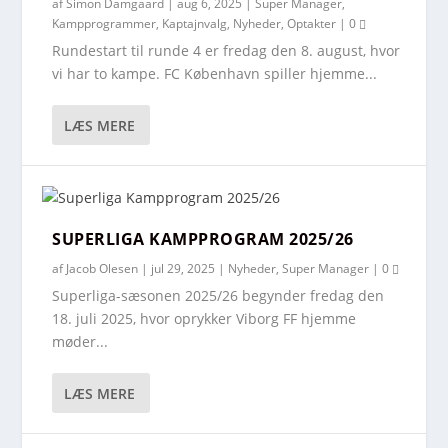
af
Simon Damgaard
|
aug 6, 2025
|
Super Manager
,
Kampprogrammer
,
Kaptajnvalg
,
Nyheder
,
Optakter
|
0
Rundestart til runde 4 er fredag den 8. august, hvor
vi har to kampe. FC København spiller hjemme...
LÆS MERE
SUPERLIGA KAMPPROGRAM 2025/26
af
Jacob Olesen
|
jul 29, 2025
|
Nyheder
,
Super Manager
|
0
Superliga-sæsonen 2025/26 begynder fredag den
18. juli 2025, hvor oprykker Viborg FF hjemme
møder...
LÆS MERE