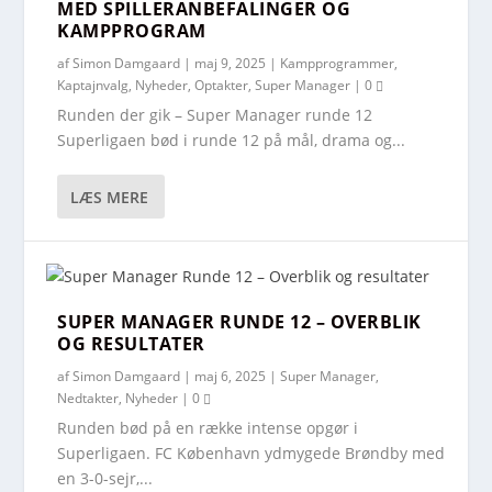
MED SPILLERANBEFALINGER OG
KAMPPROGRAM
af
Simon Damgaard
|
maj 9, 2025
|
Kampprogrammer
,
Kaptajnvalg
,
Nyheder
,
Optakter
,
Super Manager
|
0
Runden der gik – Super Manager runde 12
Superligaen bød i runde 12 på mål, drama og...
LÆS MERE
SUPER MANAGER RUNDE 12 – OVERBLIK
OG RESULTATER
af
Simon Damgaard
|
maj 6, 2025
|
Super Manager
,
Nedtakter
,
Nyheder
|
0
Runden bød på en række intense opgør i
Superligaen. FC København ydmygede Brøndby med
en 3-0-sejr,...