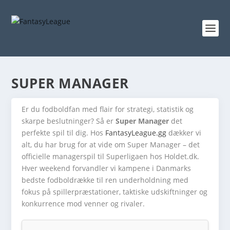
SUPER MANAGER
Er du fodboldfan med flair for strategi, statistik og
skarpe beslutninger? Så er
Super Manager
det
perfekte spil til dig. Hos
FantasyLeague.gg
dækker vi
alt, du har brug for at vide om Super Manager – det
officielle managerspil til Superligaen hos Holdet.dk.
Hver weekend forvandler vi kampene i Danmarks
bedste fodboldrække til ren underholdning med
fokus på spillerpræstationer, taktiske udskiftninger og
konkurrence mod venner og rivaler.