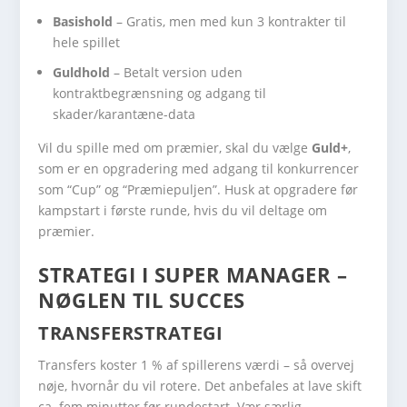
Basishold
– Gratis, men med kun 3 kontrakter til
hele spillet
Guldhold
– Betalt version uden
kontraktbegrænsning og adgang til
skader/karantæne-data
Vil du spille med om præmier, skal du vælge
Guld+
,
som er en opgradering med adgang til konkurrencer
som “Cup” og “Præmiepuljen”. Husk at opgradere før
kampstart i første runde, hvis du vil deltage om
præmier.
STRATEGI I SUPER MANAGER –
NØGLEN TIL SUCCES
TRANSFERSTRATEGI
Transfers koster 1 % af spillerens værdi – så overvej
nøje, hvornår du vil rotere. Det anbefales at lave skift
ca. fem minutter før rundestart. Vær særlig