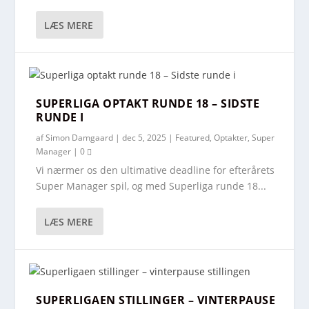
LÆS MERE
FORVENTET STARTOPSTILLING SUPERLIGA
2026/27 – RUNDE 3 (FCM, FCK, FCN OG AGF
SUPERLIGA OPTAKT RUNDE 18 – SIDSTE
SIDDER OVER)
RUNDE I
af
Simon Damgaard
|
dec 5, 2025
|
Featured
,
Optakter
,
Super
Manager
|
0
Vi nærmer os den ultimative deadline for efterårets
Super Manager spil, og med Superliga runde 18...
LÆS MERE
SUPERLIGAEN STILLINGER – VINTERPAUSE