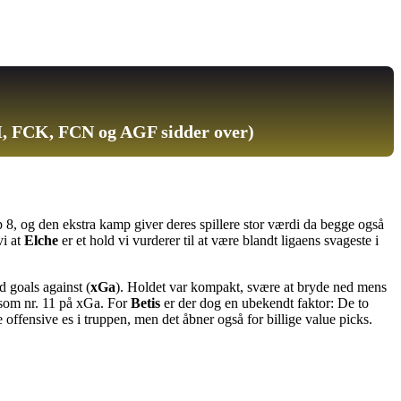
, FCK, FCN og AGF sidder over)
top 8, og den ekstra kamp giver deres spillere stor værdi da begge også
i at
Elche
er et hold vi vurderer til at være blandt ligaens svageste i
 goals against (
xGa
). Holdet var kompakt, svære at bryde ned mens
 som nr. 11 på xGa. For
Betis
er der dog en ubekendt faktor: De to
ye offensive es i truppen, men det åbner også for billige value picks.