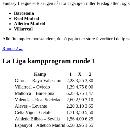
Fantasy League er klar igen når La Liga igen ruller Fredag aften, og 
Barcelona
Real Madrid
Atlético Madrid
Villarreal
Alle fire møder modstandere, de på papiret er store favoritter i de før
Runde 2→
La Liga kampprogram runde 1
Kamp
1
X
2
Girona – Rayo Vallecano
2,28
3,25
3,30
Villarreal – Oviedo
1,39
4,75
8,00
Mallorca – Barcelona
6,25
4,75
1,47
Valencia – Real Sociedad
2,60
2,90
3,10
Alaves – Levante
2,20
3,10
3,65
Celta Vigo – Getafe
1,71
3,50
5,50
Athletic Bilbao – Sevilla
1,56
4,00
6,25
Espanyol – Atletico Madrid
6,50
3,95
1,55