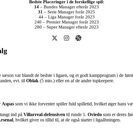
Bedste Placeringer i de forskellige spil:
14
– Bundes Manager efterår 2023
31
– Serie Manager forår 2025
44 – Liga Manager forår 2023
240 – Premier Manager forår 2023
280 – Super Manager efterår 2023
alg
 sæson var blandt de bedste i ligaen, og et godt kampprogram i de først
unden, evt. til
Oblak
(5 mio.) eller en af de andre topkeepere.
r
Aspas
som vi ikke forventer spiller fuld spilletid, hvilket øger hans 
 tungt ind på
Villarreal-defensiven
til runde 1.
Oviedo
som er deres før
rsenal
, hvilket giver os tillid til, at de også starter i ligaåbningen.