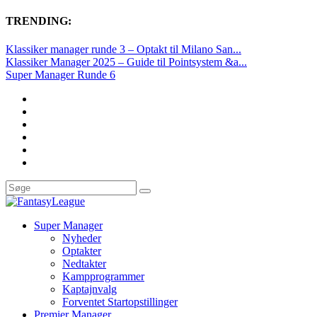
TRENDING:
Klassiker manager runde 3 – Optakt til Milano San...
Klassiker Manager 2025 – Guide til Pointsystem &a...
Super Manager Runde 6
Super Manager
Nyheder
Optakter
Nedtakter
Kampprogrammer
Kaptajnvalg
Forventet Startopstillinger
Premier Manager