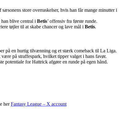
f sæsonens store overraskelser, hvis han får mange minutter i
han blive central i
Betis
’ offensiv fra første runde.
friere tøjler til at skabe chancer og lave mål i
Betis
.
åber på en hurtig tilvænning og et stærk comeback til La Liga.
t være på straffespark, hvilket tipper valget i hans favør.
ste potentiale for Hattrick afgøre en runde på egen hånd.
ge her
Fantasy League – X account