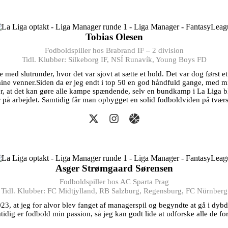
Tobias Olesen
Fodboldspiller hos Brabrand IF – 2 division
Tidl. Klubber: Silkeborg IF, NSÍ Runavík, Young Boys FD
 med slutrunder, hvor det var sjovt at sætte et hold. Det var dog først et 
mine venner.Siden da er jeg endt i top 50 en god håndfuld gange, med
r, at det kan gøre alle kampe spændende, selv en bundkamp i La Liga bl
 på arbejdet. Samtidig får man opbygget en solid fodboldviden på tværs
Asger Strømgaard Sørensen
Fodboldspiller hos AC Sparta Prag
Tidl. Klubber: FC Midtjylland, RB Salzburg, Regensburg, FC Nürnberg
2023, at jeg for alvor blev fanget af managerspil og begyndte at gå i dy
idig er fodbold min passion, så jeg kan godt lide at udforske alle de fors