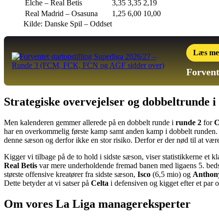
Elche – Real Betis
3,35
3,35
2,19
Real Madrid – Osasuna
1,25
6,00
10,00
Kilde: Danske Spil – Oddset
Læs me
Forvent
Strategiske overvejelser og dobbeltrunde i
Men kalenderen gemmer allerede på en dobbelt runde i
runde 2
for
C
har en overkommelig første kamp samt anden kamp i dobbelt runden
denne sæson og derfor ikke en stor risiko. Derfor er der nød til at være
Kigger vi tilbage på de to hold i sidste sæson, viser statistikkerne et kl
Real Betis
var mere underholdende fremad banen med ligaens 5. bedst
største offensive kreatører fra sidste sæson,
Isco
(6,5 mio) og
Anthon
Dette betyder at vi satser på
Celta
i defensiven og kigget efter et par 
Om vores La Liga managereksperter