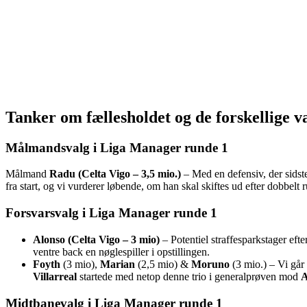
Tanker om fællesholdet og de forskellige v
Målmandsvalg i Liga Manager runde 1
Målmand
Radu (Celta Vigo – 3,5 mio.)
– Med en defensiv, der sidste
fra start, og vi vurderer løbende, om han skal skiftes ud efter dobbelt r
Forsvarsvalg i Liga Manager runde 1
Alonso (Celta Vigo – 3 mio)
– Potentiel straffesparkstager efte
ventre back en nøglespiller i opstillingen.
Foyth
(3 mio),
Marian
(2,5 mio) &
Moruno
(3 mio.) – Vi går
Villarreal
startede med netop denne trio i generalprøven mod
A
Midtbanevalg i Liga Manager runde 1