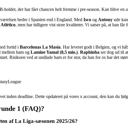
B-holdet, der har fået chancen helt fremme i pre-season. Kan blive en a
tilværelsen bedre i Spanien end i England. Med
Isco
og
Antony
ude kan 
i
Atlético
, men har tidligere vist store kvaliteter. Vi satser på, at han får 
ed fortid i
Barcelonas La Masia
. Har leveret godt i Belgien, og vi h
od mellem ham og
Lamine Yamal (8,5 mio.)
.
Raphinha
ser dog ud til a
tart. Risikoen ved at undlade ham er for stor, da han for os har det stør
et inden deadline. Dette opdateret på vores x account, den kan du føl
 runde 1 (FAQ)?
arten af La Liga-sæsonen 2025/26?