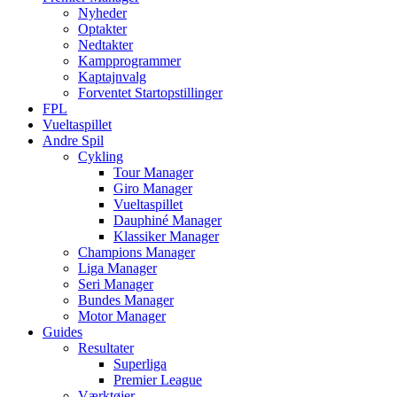
Nyheder
Optakter
Nedtakter
Kampprogrammer
Kaptajnvalg
Forventet Startopstillinger
FPL
Vueltaspillet
Andre Spil
Cykling
Tour Manager
Giro Manager
Vueltaspillet
Dauphiné Manager
Klassiker Manager
Champions Manager
Liga Manager
Seri Manager
Bundes Manager
Motor Manager
Guides
Resultater
Superliga
Premier League
Værktøjer