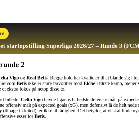
re
et startopstilling
Superliga 2026/27 – Runde 3 (FCM
 runde 2
elta Vigo
og
Real Betis
. Begge hold har kvaliteter til at blande sig i 
. Selvom
Betis
ikke er store farvoritter mod
Elche
i første kamp, mener v
 et ekstra fokus på netop disse to.
art billede:
Celta Vigo
havde ligaens 6. bedste defensiv målt på expected
e offensiv målt på expected goals (xG), men defensivt lå de helt nede
y
(tilbage i United), er ikke til rådighed. Det betyder, at vi skal finde n
offensive esser for
Betis
.