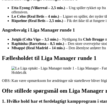
Etta Eyong (Villarreal – 2,5 mio.)
– Ung spiller rykket op fra 
offensiven.
Lo Celso (Real Betis – 4 mio.)
– Ligner en spiller, der nyder 
Riquelme (Real Betis
– 2,5 mio.)
– Fik det ikke til at fungere 
Angrebsvalg i Liga Manager runde 1
Jutglà (Celta Vigo – 3,5 mio.)
– Nytilgang fra
Club Brugge
m
Raphinha (Barcelona – 8,5 mio.)
– Den store overvejelse st
Mbappé (Real Madrid – 14 mio.)
– Den åbenlyse anfører fra s
Fællesholdet til Liga Manager runde 1
Holdet.dk
OBS: Kan være opmærksom for ændringer når startellever bliver frigiv
Ofte stillede spørgsmål om Liga Manager
1. Hvilke hold har et fordelagtigt kampprogram i st