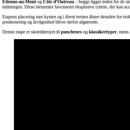
Étienne-au-Mont
og
Côte d’Outreau
– begge ligger inden for de s
målstregen. Disse elementer favoriserer eksplosive ryttere, der kan acce
Etapens placering nær kysten og i åbent terræn åbner desuden for risiko
positionering og årvågenhed bliver derfor afgørende.
Denne etape er skræddersyet til
puncheurs
og
klassikertyper
, mens