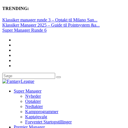
TRENDING:
Klassiker manager runde 3 – Optakt til Milano San...
Klassiker Manager 2025 – Guide til Pointsystem &a...
Super Manager Runde 6
Super Manager
Nyheder
Optakter
Nedtakter
Kampprogrammer
Kaptajnvalg
Forventet Startopstillinger
Premier Manager