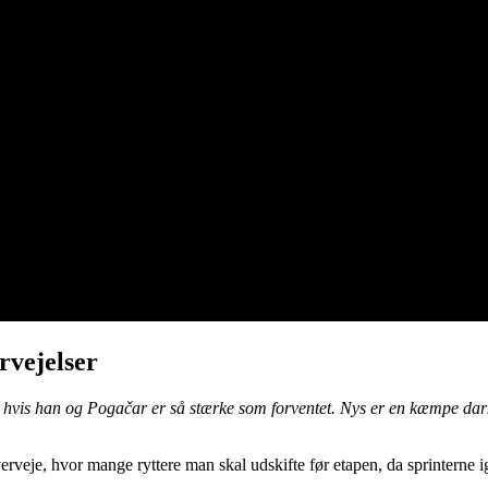
rvejelser
 hvis han og Pogačar er så stærke som forventet. Nys er en kæmpe dark h
erveje, hvor mange ryttere man skal udskifte før etapen, da sprinterne ig