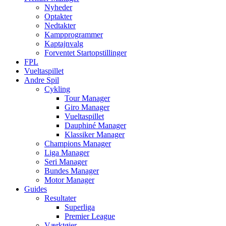
Nyheder
Optakter
Nedtakter
Kampprogrammer
Kaptajnvalg
Forventet Startopstillinger
FPL
Vueltaspillet
Andre Spil
Cykling
Tour Manager
Giro Manager
Vueltaspillet
Dauphiné Manager
Klassiker Manager
Champions Manager
Liga Manager
Seri Manager
Bundes Manager
Motor Manager
Guides
Resultater
Superliga
Premier League
Værktøjer