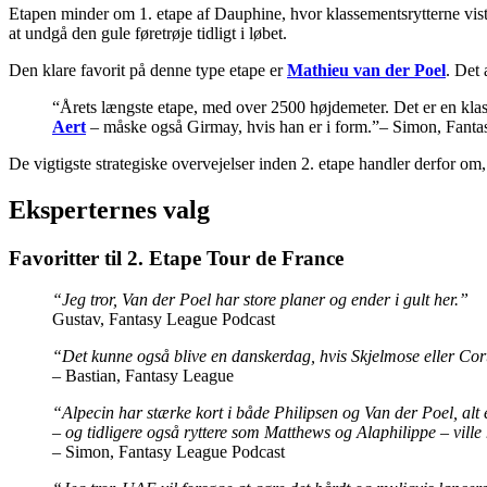
Etapen minder om 1. etape af Dauphine, hvor klassementsrytterne viste 
at undgå den gule føretrøje tidligt i løbet.
Den klare favorit på denne type etape er
Mathieu van der Poel
. Det 
“Årets længste etape, med over 2500 højdemeter. Det er en klas
Aert
– måske også Girmay, hvis han er i form.”– Simon, Fant
De vigtigste strategiske overvejelser inden 2. etape handler derfor om,
Eksperternes valg
Favoritter til 2. Etape Tour de France
“Jeg tror, Van der Poel har store planer og ender i gult her.”
Gustav, Fantasy League Podcast
“Det kunne også blive en danskerdag, hvis Skjelmose eller Co
– Bastian, Fantasy League
“Alpecin har stærke kort i både Philipsen og Van der Poel, alt
– og tidligere også ryttere som Matthews og Alaphilippe – ville 
– Simon, Fantasy League Podcast