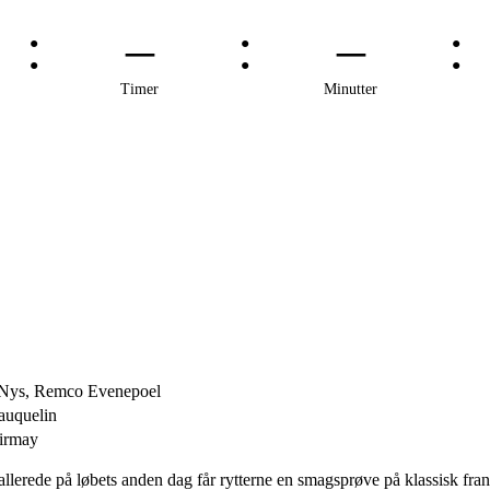
–
–
Timer
Minutter
u Nys, Remco Evenepoel
auquelin
Girmay
llerede på løbets anden dag får rytterne en smagsprøve på klassisk fra