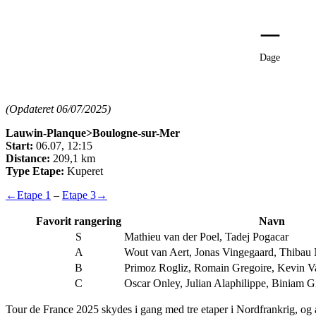
–
Dage
(Opdateret 06/07/2025)
Lauwin-Planque>Boulogne-sur-Mer
Start:
06.07, 12:15
Distance:
209,1 km
Type Etape:
Kuperet
←
Etape 1
–
Etape 3
→
Favorit rangering
Navn
S
Mathieu van der Poel, Tadej Pogacar
A
Wout van Aert, Jonas Vingegaard, Thiba
B
Primoz Rogliz, Romain Gregoire, Kevin V
C
Oscar Onley, Julian Alaphilippe, Biniam 
Tour de France 2025 skydes i gang med tre etaper i Nordfrankrig, og a