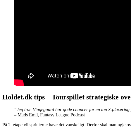
Holdet.dk tips – Tourspillet strategiske ove
“Jeg tror, Vingegaard har gode chancer for en top 3-placering,
– Mads Emil, Fantasy League Podcast
På 2. etape vil sprinterne have det vanskeligt. Derfor skal man nøje ov