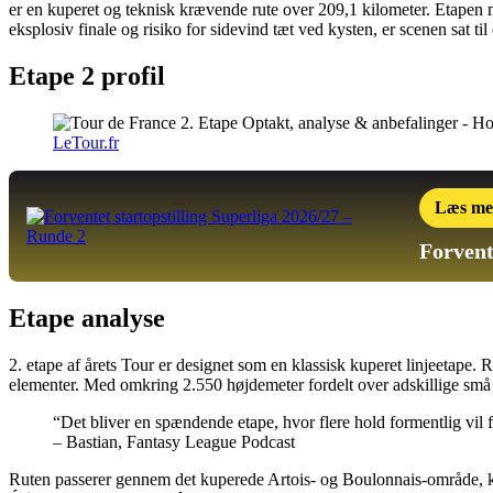
er en kuperet og teknisk krævende rute over 209,1 kilometer. Etapen mar
eksplosiv finale og risiko for sidevind tæt ved kysten, er scenen sat t
Etape 2 profil
LeTour.fr
Læs me
Forvent
Etape analyse
2. etape af årets Tour er designet som en klassisk kuperet linjeetape. 
elementer. Med omkring 2.550 højdemeter fordelt over adskillige små b
“Det bliver en spændende etape, hvor flere hold formentlig vil 
– Bastian, Fantasy League Podcast
Ruten passerer gennem det kuperede Artois- og Boulonnais-område, kendt