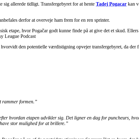
sig allerede tidligt. Transfergebyret for at hente
Tadej Pogacar
kan væ
anbefales derfor at overveje ham frem for en ren sprinter.
sisk etape, hvor Pogačar godt kunne finde på at give det et skud. Elle
asy League Podcast
 hvorvidt den potentielle værdistigning opvejer transfergebyret, da der fø
rt rammer formen.”
 efter hvordan etapen udvikler sig. Det ligner en dag for puncheurs, h
have stor mulighed for at brillere.”