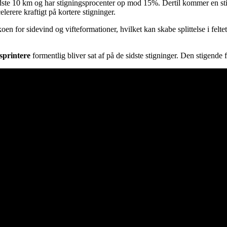
idste 10 km og har stigningsprocenter op mod 15%. Dertil kommer en st
lerere kraftigt på kortere stigninger.
en for sidevind og vifteformationer, hvilket kan skabe splittelse i felte
sprintere
formentlig bliver sat af på de sidste stigninger. Den stigende f