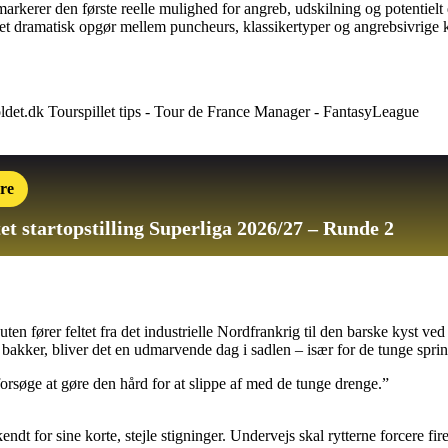
kerer den første reelle mulighed for angreb, udskilning og potentielt et 
il et dramatisk opgør mellem puncheurs, klassikertyper og angrebsivrige 
re
et startopstilling
Superliga 2026/27 – Runde 2
Ruten fører feltet fra det industrielle Nordfrankrig til den barske kyst
akker, bliver det en udmarvende dag i sadlen – især for de tunge sprin
forsøge at gøre den hård for at slippe af med de tunge drenge.”
 for sine korte, stejle stigninger. Undervejs skal rytterne forcere fire