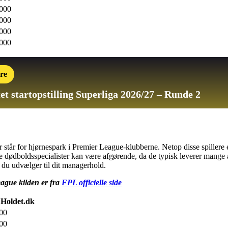
.000
.000
.000
.000
re
et startopstilling
Superliga 2026/27 – Runde 2
r står for hjørnespark i Premier League-klubberne. Netop disse spillere 
dødboldsspecialister kan være afgørende, da de typisk leverer mange as
r, du udvælger til dit managerhold.
eague kilden er fra
FPL officielle side
 Holdet.dk
00
00