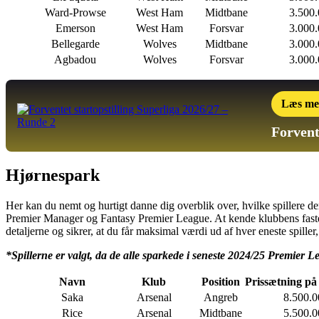
Ward-Prowse
West Ham
Midtbane
3.500
Emerson
West Ham
Forsvar
3.000
Bellegarde
Wolves
Midtbane
3.000
Agbadou
Wolves
Forsvar
3.000
Læs me
Forvent
Hjørnespark
Her kan du nemt og hurtigt danne dig overblik over, hvilke spillere de
Premier Manager og Fantasy Premier League. At kende klubbens faste 
detaljerne og sikrer, at du får maksimal værdi ud af hver eneste spille
*Spillerne er valgt, da de alle sparkede i seneste 2024/25 Premier L
Navn
Klub
Position
Prissætning på
Saka
Arsenal
Angreb
8.500.0
Rice
Arsenal
Midtbane
5.500.0