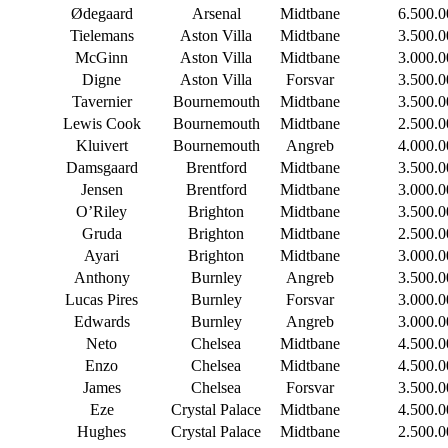
Ødegaard
Arsenal
Midtbane
6.500.0
Tielemans
Aston Villa
Midtbane
3.500.0
McGinn
Aston Villa
Midtbane
3.000.0
Digne
Aston Villa
Forsvar
3.500.0
Tavernier
Bournemouth
Midtbane
3.500.0
Lewis Cook
Bournemouth
Midtbane
2.500.0
Kluivert
Bournemouth
Angreb
4.000.0
Damsgaard
Brentford
Midtbane
3.500.0
Jensen
Brentford
Midtbane
3.000.0
O’Riley
Brighton
Midtbane
3.500.0
Gruda
Brighton
Midtbane
2.500.0
Ayari
Brighton
Midtbane
3.000.0
Anthony
Burnley
Angreb
3.500.0
Lucas Pires
Burnley
Forsvar
3.000.0
Edwards
Burnley
Angreb
3.000.0
Neto
Chelsea
Midtbane
4.500.0
Enzo
Chelsea
Midtbane
4.500.0
James
Chelsea
Forsvar
3.500.0
Eze
Crystal Palace
Midtbane
4.500.0
Hughes
Crystal Palace
Midtbane
2.500.0