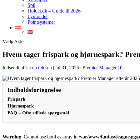
Spil
Holdet.dk – Guide til 2026
Lynholdet
Pointsystemer
Vælg Side
Hvem tager frispark og hjørnespark? Pre
Indsendt af
Jacob Olesen
|
jul 31, 2025
|
Premier Manager
|
0
|
Indholdsfortegnelse
Frispark
Hjørnespark
FAQ – Ofte stillede spørgsmål
Warning
: Cannot use bool as array in
/var/www/fantasyleague.gg/p