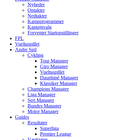
Nyheder
Optakter
Nedtakter
Kampprogrammer
Kaptajnvalg
Forventet Startopstillinger
FPL
Vueltaspillet
Andre Spil
Cykling
Tour Manager
Giro Manager
Vueltaspillet
Dauphiné Manager
Klassiker Manager
Champions Manager
Liga Manager
Seri Manager
Bundes Manager
Motor Manager
Guides
Resultater
Superliga
Premier League
Værktøjer