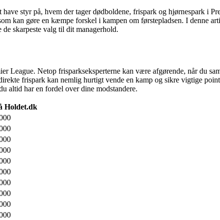
t have styr på, hvem der tager dødboldene, frispark og hjørnespark i 
er, som kan gøre en kæmpe forskel i kampen om førstepladsen. I denne artik
 de skarpeste valg til dit managerhold.
 Premier League. Netop frisparkseksperterne kan være afgørende, når du
 direkte frispark kan nemlig hurtigt vende en kamp og sikre vigtige poin
 du altid har en fordel over dine modstandere.
å Holdet.dk
.000
.000
.000
.000
.000
.000
.000
.000
.000
.000