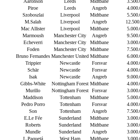
Aaronson
Leeds
Midtbane
3.500
Piroe
Leeds
Angreb
4.000
Szoboszlai
Liverpool
Midtbane
5.500
M.Salah
Liverpool
Angreb
12.500
Mac Allister
Liverpool
Midtbane
5.000
Marmoush
Manchester City
Angreb
9.500
Echeverri
Manchester City
Midtbane
3.000
Foden
Manchester City
Midtbane
7.500
Bruno Fernandes
Manchester United
Midtbane
6.000
Trippier
Newcastle
Forsvar
4.000
Schär
Newcastle
Forsvar
4.000
Isak
Newcastle
Angreb
9.000
Gibbs-White
Nottingham Forest
Midtbane
4.000
Murillo
Nottingham Forest
Forsvar
3.000
Maddison
Tottenham
Midtbane
5.000
Pedro Porro
Tottenham
Forsvar
4.000
Son
Tottenham
Angreb
7.500
E.Le Fée
Sunderland
Midtbane
3.000
Roberts
Sunderland
Midtbane
3.000
Mundle
Sunderland
Angreb
3.000
L.Paquetá
West Ham
Midtbane
3.000