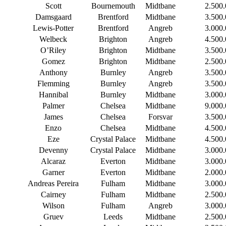
Scott
Bournemouth
Midtbane
2.500
Damsgaard
Brentford
Midtbane
3.500
Lewis-Potter
Brentford
Angreb
3.000
Welbeck
Brighton
Angreb
4.500
O’Riley
Brighton
Midtbane
3.500
Gomez
Brighton
Midtbane
2.500
Anthony
Burnley
Angreb
3.500
Flemming
Burnley
Angreb
3.500
Hannibal
Burnley
Midtbane
3.000
Palmer
Chelsea
Midtbane
9.000
James
Chelsea
Forsvar
3.500
Enzo
Chelsea
Midtbane
4.500
Eze
Crystal Palace
Midtbane
4.500
Devenny
Crystal Palace
Midtbane
3.000
Alcaraz
Everton
Midtbane
3.000
Garner
Everton
Midtbane
2.000
Andreas Pereira
Fulham
Midtbane
3.000
Cairney
Fulham
Midtbane
2.500
Wilson
Fulham
Angreb
3.000
Gruev
Leeds
Midtbane
2.500