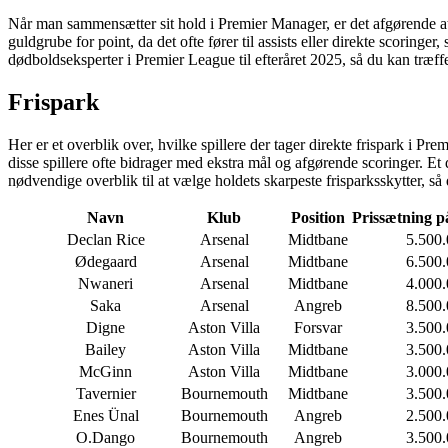
Når man sammensætter sit hold i Premier Manager, er det afgørende a
guldgrube for point, da det ofte fører til assists eller direkte scoring
dødboldseksperter i Premier League til efteråret 2025, så du kan træffe
Frispark
Her er et overblik over, hvilke spillere der tager direkte frispark i
disse spillere ofte bidrager med ekstra mål og afgørende scoringer. Et
nødvendige overblik til at vælge holdets skarpeste frisparksskytter, så
Navn
Klub
Position
Prissætning p
Declan Rice
Arsenal
Midtbane
5.500
Ødegaard
Arsenal
Midtbane
6.500
Nwaneri
Arsenal
Midtbane
4.000
Saka
Arsenal
Angreb
8.500
Digne
Aston Villa
Forsvar
3.500
Bailey
Aston Villa
Midtbane
3.500
McGinn
Aston Villa
Midtbane
3.000
Tavernier
Bournemouth
Midtbane
3.500
Enes Ünal
Bournemouth
Angreb
2.500
O.Dango
Bournemouth
Angreb
3.500