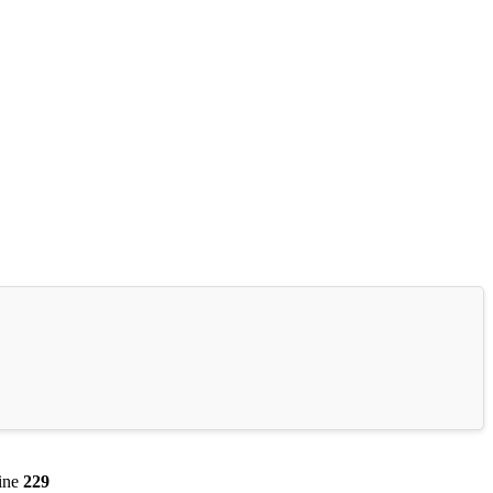
ine
229