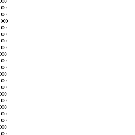
.000
.000
.000
.000
.000
.000
.000
.000
.000
.000
.000
.000
.000
.000
.000
.000
.000
.000
.000
.000
.000