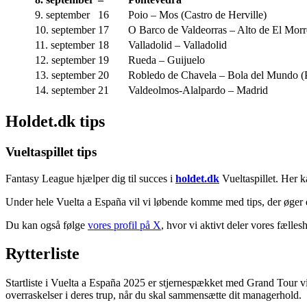
9. september
16
Poio – Mos (Castro de Herville)
10. september
17
O Barco de Valdeorras – Alto de El Morr
11. september
18
Valladolid – Valladolid
12. september
19
Rueda – Guijuelo
13. september
20
Robledo de Chavela – Bola del Mundo (
14. september
21
Valdeolmos-Alalpardo – Madrid
Holdet.dk tips
Vueltaspillet tips
Fantasy League hjælper dig til succes i
holdet.dk
Vueltaspillet. Her ka
Under hele Vuelta a España vil vi løbende komme med tips, der øger di
Du kan også følge
vores profil på X
, hvor vi aktivt deler vores fælles
Rytterliste
Startliste i Vuelta a España 2025 er stjernespækket med Grand Tour vin
overraskelser i deres trup, når du skal sammensætte dit managerhold.