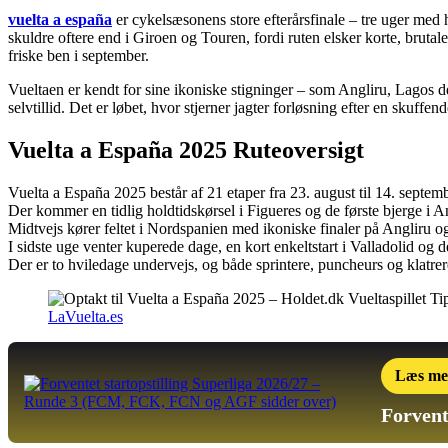
vuelta a españa
er cykelsæsonens store efterårsfinale – tre uger med h
skuldre oftere end i Giroen og Touren, fordi ruten elsker korte, brutal
friske ben i september.
Vueltaen er kendt for sine ikoniske stigninger – som Angliru, Lagos
selvtillid. Det er løbet, hvor stjerner jagter forløsning efter en sk
Vuelta a España 2025 Ruteoversigt
Vuelta a España 2025 består af 21 etaper fra 23. august til 14. septemb
Der kommer en tidlig holdtidskørsel i Figueres og de første bjerge i An
Midtvejs kører feltet i Nordspanien med ikoniske finaler på Angliru 
I sidste uge venter kuperede dage, en kort enkeltstart i Valladolid og 
Der er to hviledage undervejs, og både sprintere, puncheurs og klatrer
LaVuelta.es
Læs me
Forvent