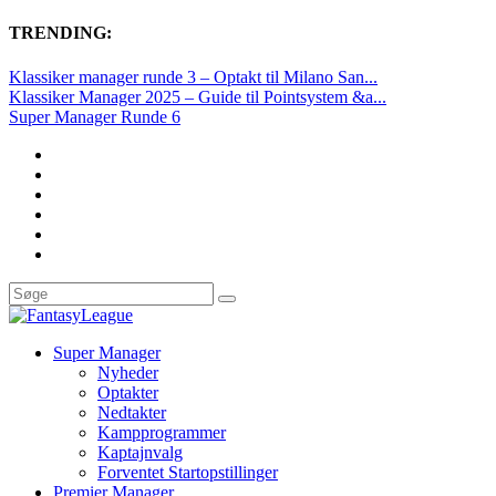
TRENDING:
Klassiker manager runde 3 – Optakt til Milano San...
Klassiker Manager 2025 – Guide til Pointsystem &a...
Super Manager Runde 6
Super Manager
Nyheder
Optakter
Nedtakter
Kampprogrammer
Kaptajnvalg
Forventet Startopstillinger
Premier Manager