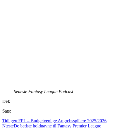
Seneste Fantasy League Podcast
Del:
Sats:
Tidligere
FPL – Budgetvenlige Angrebsspillere 2025/2026
Næste
De bedste holdnavne til Fantasy Premier League