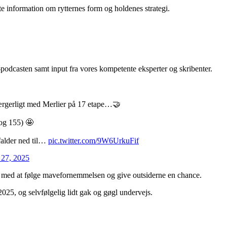
e information om rytternes form og holdenes strategi.
-podcasten samt input fra vores kompetente eksperter og skribenter.
t ærgerligt med Merlier på 17 etape…🤝
 og 155) 🤩
 falder ned til…
pic.twitter.com/9W6UrkuFif
 27, 2025
ikke med at følge mavefornemmelsen og give outsiderne en chance.
 2025, og selvfølgelig lidt gak og gøgl undervejs.