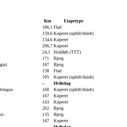
Km
Etapetype
186,1
Flad
159,6
Kuperet (uphill-finish)
134,6
Kuperet
206,7
Kuperet
24,1
Holdløb (TTT)
171
Bjerg
gia)
187
Bjerg
158
Flad
195
Kuperet (uphill-finish)
–
Hviledag
Belagua
168
Kuperet (uphill-finish)
167
Kuperet
143
Kuperet
202
Bjerg
o)
135
Bjerg
167
Kuperet
–
Hviledag