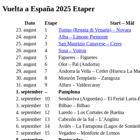
Vuelta a España 2025 Etaper
Dato
Etape
Start – Mål
23. august
1
Torino (Reggia di Venaria) – Novara
24. august
2
Alba – Limone Piemonte
25. august
3
San Maurizio Canavese – Ceres
26. august
4
Susa – Voiron
27. august
5
Figueres – Figueres
28. august
6
Olot – Pal (Andorra)
29. august
7
Andorra la Vella – Cerler (Huesca La Ma
30. august
8
Monzón Templario – Zaragoza
31. august
9
Alfaro – Valdezcaray
1. september
–
Pamplona
2. september
10
Sendaviva (Arguedas) – El Ferial Larra-
3. september
11
Bilbao – Bilbao
4. september
12
Laredo – Los Corrales de Buelna
5. september
13
Cabezón de la Sal – L’Angliru
6. september
14
Avilés – La Farrapona (Lagos de Somied
7. september
15
Vegadeo – Monforte de Lemos
8. september
–
Pontevedra