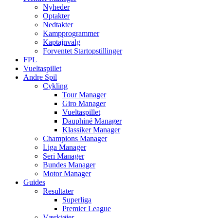
Nyheder
Optakter
Nedtakter
Kampprogrammer
Kaptajnvalg
Forventet Startopstillinger
FPL
Vueltaspillet
Andre Spil
Cykling
Tour Manager
Giro Manager
Vueltaspillet
Dauphiné Manager
Klassiker Manager
Champions Manager
Liga Manager
Seri Manager
Bundes Manager
Motor Manager
Guides
Resultater
Superliga
Premier League
Værktøjer