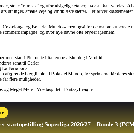
ede, stejle “rampas” og uforudsigelige etaper, hvor alt kan vendes på hov
e afslutninger, smalle veje og vindblæste sletter. Her bliver klassemente
 de Covadonga og Bola del Mundo – men også for de mange kuperede mel
uffende sommerkampagne, og hvor nye navne ofte bryder igennem.
er med start i Piemonte i Italien og afslutning i Madrid.
dorra samt til Cerler.
og La Farrapona.
den afgørende bjergfinale til Bola del Mundo, før sprinterne får deres si
e får flere muligheder.
re
et startopstilling
Superliga 2026/27 – Runde 3 (FCM