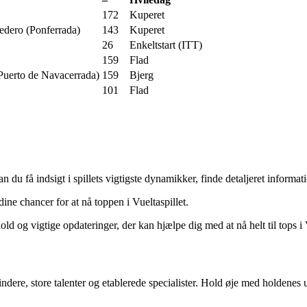
172
Kuperet
edero (Ponferrada)
143
Kuperet
26
Enkeltstart (ITT)
159
Flad
Puerto de Navacerrada)
159
Bjerg
101
Flad
n du få indsigt i spillets vigtigste dynamikker, finde detaljeret informat
ne chancer for at nå toppen i Vueltaspillet.
hold og vigtige opdateringer, der kan hjælpe dig med at nå helt til tops i 
dere, store talenter og etablerede specialister. Hold øje med holdenes u