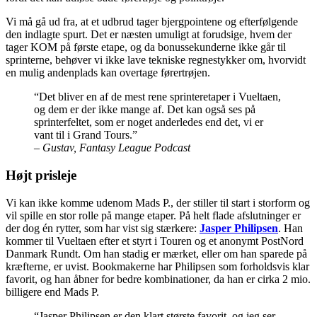
Vi må gå ud fra, at et udbrud tager bjergpointene og efterfølgende
den indlagte spurt. Det er næsten umuligt at forudsige, hvem der
tager KOM på første etape, og da bonussekunderne ikke går til
sprinterne, behøver vi ikke lave tekniske regnestykker om, hvorvidt
en mulig andenplads kan overtage førertrøjen.
“Det bliver en af de mest rene sprinteretaper i Vueltaen,
og dem er der ikke mange af. Det kan også ses på
sprinterfeltet, som er noget anderledes end det, vi er
vant til i Grand Tours.”
– Gustav, Fantasy League Podcast
Højt prisleje
Vi kan ikke komme udenom Mads P., der stiller til start i storform og
vil spille en stor rolle på mange etaper. På helt flade afslutninger er
der dog én rytter, som har vist sig stærkere:
Jasper Philipsen
. Han
kommer til Vueltaen efter et styrt i Touren og et anonymt PostNord
Danmark Rundt. Om han stadig er mærket, eller om han sparede på
kræfterne, er uvist. Bookmakerne har Philipsen som forholdsvis klar
favorit, og han åbner for bedre kombinationer, da han er cirka 2 mio.
billigere end Mads P.
“Jasper Philipsen er den klart største favorit, og jeg ser