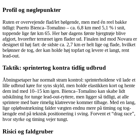
Profil og nøglepunkter
Ruten er overvejende flad/let bølgende, men med én reel bakke
tidligt: Puerto Bienca–Tomalino – ca. 6,8 km med 5,1 % i snit,
toppende lige før km 65. Her bør dagens første bjergtrøje blive
afgjort, hvorefter terrænet igen flader ud. Finalen ind mod Novara er
designet til høj fart: de sidste ca. 2,7 km er helt lige og flade, hvilket
belønner de tog, der kan holde høj topfart og levere et langt, rent
lead-out.
Taktik: sprintertog kontra tidlig udbrud
Åbningsetaper har normalt stram kontrol: sprinterholdene vil lade et
lille udbrud køre for syns skyld, men holde elastikken kort og hente
dem ind med 10–15 km igen. Bienca–Tomalino kan skabe lidt
udskilning for tunge lead-out-ryttere, men ligger så tidligt, at alle
sprintere med bare rimelig klatreevne kommer tilbage. Med en lang,
lige opløbsstrækning falder vægten endnu mere på timing og tog-
længde end på teknisk positionering i sving. Forvent et “drag race”,
hvor styrke og timing vejer tungt.
Risici og faldgruber