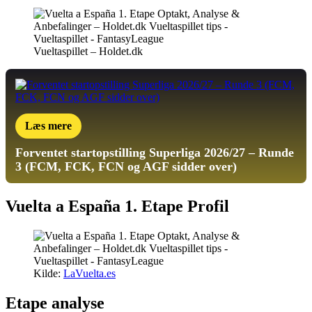
Vueltaspillet – Holdet.dk
Læs mere
Forventet startopstilling
Superliga 2026/27 – Runde
3 (FCM, FCK, FCN og AGF sidder over)
Vuelta a España 1. Etape Profil
Kilde:
LaVuelta.es
Etape analyse