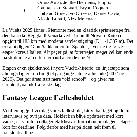
Orluis Aular, Jenthe Biermans, Filippo
Ganna, Jake Stewart, Bryan Coquard,
C
Thibaud Gruel, Ivo Oliveira, Daniel Cavia,
Nicolo Buratti, Alex Molenaar
La Vuelta 2025 åbner i Piemonte med en klassisk sprinteretape fra
den barokke Reggia di Venaria ved Torino til Novara. Ruten er
opgjort til 183 km med moderat samlet stigning (D+ ~1.337 m). Det
er samtidig en Gran Salida uden for Spanien, hvor de tre første
etaper køres i Italien. Alt peger på, at førertrøjen meget vel kan ende
på skuldrene af en hurtigmand allerede dag ét.
Etapen er en sjældenhed i nyere Vuelta-historie: en linjeetape som
åbningsdag er kun brugt et par gange i dette årtusinde (2007 og
2020). Det gør årets start mere “old school” – og giver ren
sprinterdynamik fra første flag.
Fantasy League Fællesholdet
Vi offentliggør hver dag vores fælleshold, før vi har taget højde for
interviews og øvrige data. Holdet kan blive opdateret med kort
varsel, da vi ofte modtager eksklusiv information om dagens etape
kort før deadline. Følg derfor med her på siden helt frem til
transferdeadline.