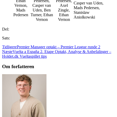
Ethan
Pedersen,
Pedersen,
Casper van Uden,
Vernon,
Casper van
Axel
Mads Pedersen,
Mads
Uden, Ben
Zingle,
Stanislaw
Pedersen
Turner, Ethan
Ethan
Aniolkowski
Vernon
Vernon
Del:
Sats:
Tidligere
Premier Manager optakt – Premier League runde 2
Næste
Vuelta a España 2. Etape Optakt, Analyse & Anbefalinger –
Holdet.dk Vueltaspillet tips
Om forfatteren