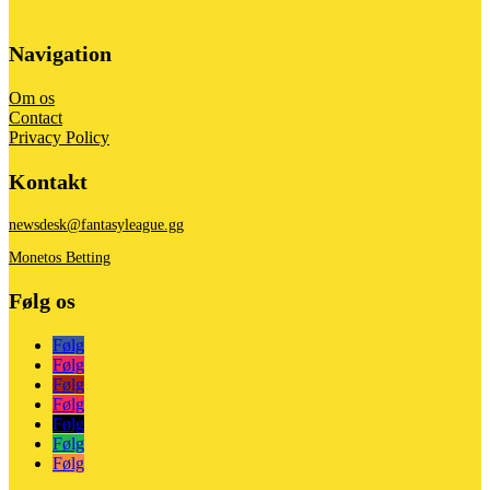
Navigation
Om os
Contact
Privacy Policy
Kontakt
newsdesk@fantasyleague.gg
Monetos Betting
Følg os
Følg
Følg
Følg
Følg
Følg
Følg
Følg