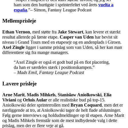
ham som den hurtigste i sprinterfeltet ved årets
vuelta a
españa
.”– Simon, Fantasy League Podcast
Mellemprisleje
Ethan Vernon
, med støtte fra
Jake Stewart
, kan levere et stærkt
resultat allerede på første etape.
Casper van Uden
har bevist sit
niveau i Grand Tours med en etapesejr og en andenplads i Giroen.
Axel Zingle
ligger i samme prislag som van Uden, så her kan man
differentiere sig fra mange managers.
“Axel Zingle er også et godt bud på en flot placering,
da han er særdeles stærk i positionskampen.”
– Mads Emil, Fantasy League Podcast
Lavere prisleje
Arne Marit
,
Madis Mihkels
,
Stanislaw Aniolkowski
,
Elia
Viviani
og
Orluis Aular
er alle realistiske bud på top-15.
Aniolkowski deler sprinterrollen med
Bryan Coquard
, men det er
nærliggende at tro, at Aniolkowski tager de helt flade afslutninger.
Følg gerne interviews og holdudmeldinger op til etapen. Arne Marit
og Madis Mihkels fremstår som de mest indbydende valg i dette
prislag, men der er flere veje at gå.