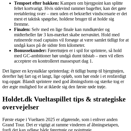
Tempoet efter bakken:
Kampen om bjergpoint kan splitte
feltet kortvarigt. Hvis sidevind rammer bagefter, kan det gøre
reetablering svær – men uden et bekræftet vindscenarie er det
mest et taktisk spøgelse, holdene bruger til at holde sig
fremme.
Finalen:
Selv med en lige finale kan rundkørsler og
midterheller før 3 km-mærket skabe nervøsitet. Hold med
rutinerede road captains vil forsøge at være samlet tidligt for at
undgå kaos på de sidste fem kilometer.
Bonussekunder:
Førertrøjen er i spil for sprintere, så hold
med GC-ambitioner bør undgå dumt tidstab – men vil ellers
acceptere en kontrolleret massespurt dag 1.
Det ligner en krystalklar sprinterdag: ét tidligt bump til bjergtrøjen,
derefter høj fart og et langt, lige opløb, som bør ende i et renfærdigt
tog-opgør. Blandt sprintere med god åbningsform og stærke tog er
der ægte mulighed for at iklæde sig den første røde trøje.
Holdet.dk Vueltaspillet tips & strategiske
overvejelser
Første etape i Vueltaen 2025 er afgørende, som i enhver anden
Grand Tour. Det er vigtigt at ramme vinderen af åbningsetapen,
fordi det kan udløse både førertrøje og pointtrøje.