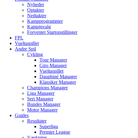
Nyheder
Optakter
Nedtakter
Kampprogrammer
Kaptajnvalg
Forventet Startopstillinger
FPL
Vueltaspillet
Andre Spil
Cykling
Tour Manager
Giro Manager
Vueltaspillet
Dauphiné Manager
Klassiker Manager
Champions Manager
Liga Manager
Seri Manager
Bundes Manager
Motor Manager
Guides
Resultater
Superliga
Premier League
Værktøjer