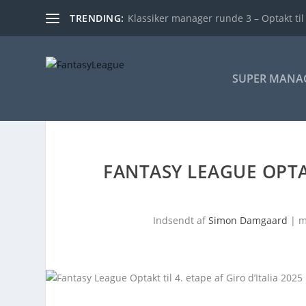
TRENDING:
Klassiker manager runde 3 – Optakt til
SUPER MANA
FANTASY LEAGUE OPTAK
Indsendt af
Simon Damgaard
|
m