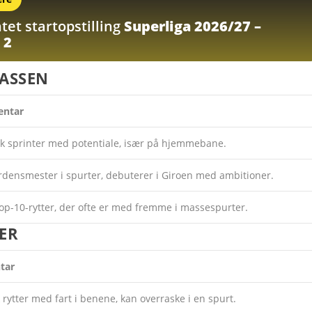
tet startopstilling
Superliga 2026/27 –
 2
LASSEN
ntar
sk sprinter med potentiale, især på hjemmebane.
rdensmester i spurter, debuterer i Giroen med ambitioner.
top-10-rytter, der ofte er med fremme i massespurter.
ER
tar
 rytter med fart i benene, kan overraske i en spurt.