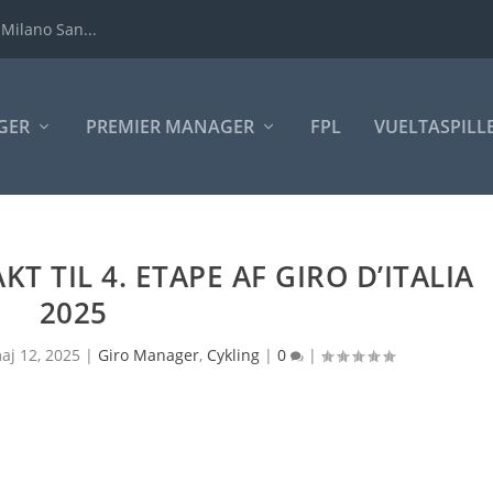
 Milano San...
GER
PREMIER MANAGER
FPL
VUELTASPILL
T TIL 4. ETAPE AF GIRO D’ITALIA
2025
aj 12, 2025
|
Giro Manager
,
Cykling
|
0
|