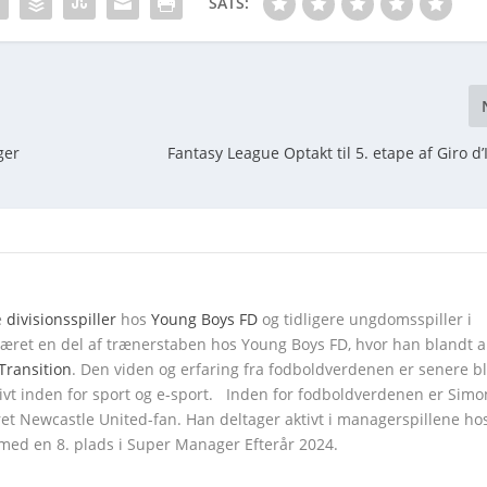
SATS:
ger
Fantasy League Optakt til 5. etape af Giro d’
e
divisionsspiller
hos
Young Boys FD
og tidligere ungdomsspiller i
 været en del af trænerstaben hos Young Boys FD, hvor han blandt 
Transition
. Den viden og erfaring fra fodboldverdenen er senere b
tivt inden for sport og e-sport. Inden for fodboldverdenen er Sim
et Newcastle United-fan. Han deltager aktivt i managerspillene ho
med en 8. plads i Super Manager Efterår 2024.