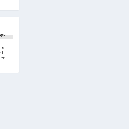
ne
kt,
nger