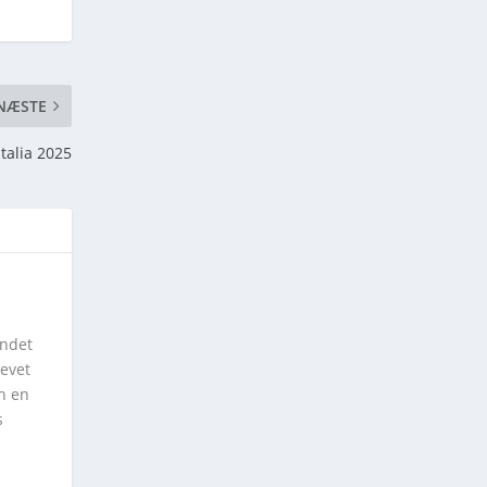
NÆSTE
Italia 2025
andet
levet
on en
s