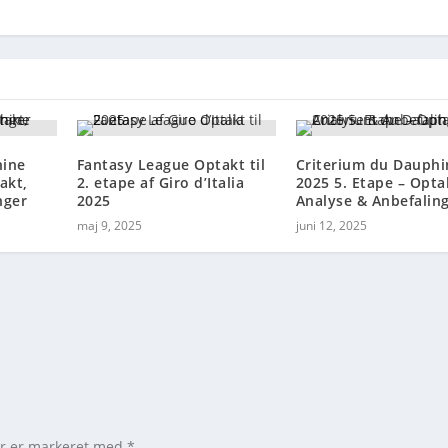
hine
Fantasy League Optakt til
Criterium du Dauphi
akt,
2. etape af Giro d’Italia
2025 5. Etape – Opta
nger
2025
Analyse & Anbefali
maj 9, 2025
juni 12, 2025
er er markeret med
*