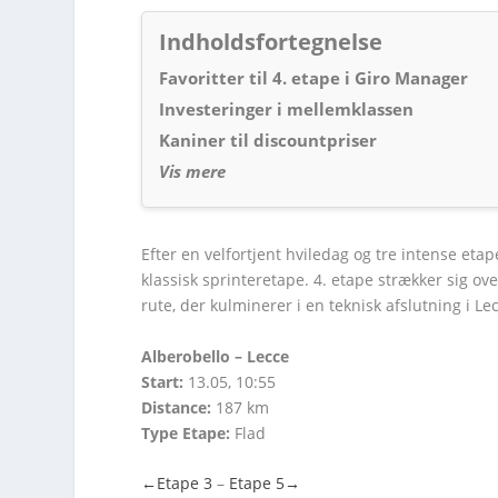
Indholdsfortegnelse
Favoritter til 4. etape i Giro Manager
Investeringer i mellemklassen
Kaniner til discountpriser
Vis mere
Efter en velfortjent hviledag og tre intense etape
klassisk sprinteretape. 4. etape strækker sig ov
rute, der kulminerer i en teknisk afslutning i Le
Alberobello – Lecce
Start:
13.05, 10:55
Distance:
187 km
Type Etape:
Flad
←
Etape 3
–
Etape 5
→