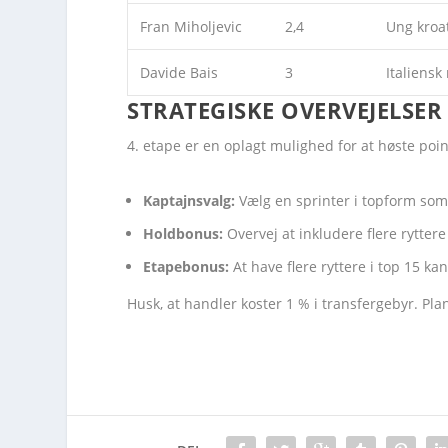
Fran Miholjevic
2,4
Ung kroat
Davide Bais
3
Italiensk
STRATEGISKE OVERVEJELSER
4. etape er en oplagt mulighed for at høste poin
Kaptajnsvalg:
Vælg en sprinter i topform som
Holdbonus:
Overvej at inkludere flere rytter
Etapebonus:
At have flere ryttere i top 15 k
Husk, at handler koster 1 % i transfergebyr. Pl