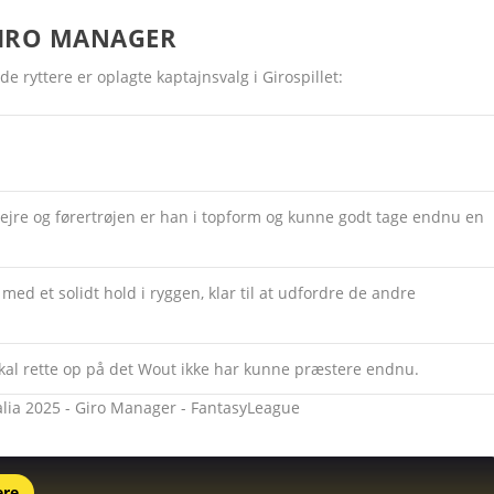
 GIRO MANAGER
e ryttere er oplagte kaptajnsvalg i Girospillet:
sejre og førertrøjen er han i topform og kunne godt tage endnu en
med et solidt hold i ryggen, klar til at udfordre de andre
skal rette op på det Wout ikke har kunne præstere endnu.
ere