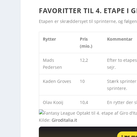
FAVORITTER TIL 4. ETAPE I
Etapen er skræddersyet til sprinterne, og følgend
Rytter
Pris
Kommentar
(mio.)
Mads
12,2
Efter to etape
Pedersen
sejr.
Kaden Groves
10
Stærk sprinter 
sprintere.
Olav Kooij
10,4
En rytter der 
Kilde:
Giroditalia.it
Læs m