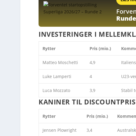
Forven
Runde
INVESTERINGER I MELLEMK
Rytter
Pris (mio.)
Komme
Matteo Moschetti
4,9
Italien
Luke Lamperti
4
U23-ve
Luca Mozzato
3,9
Stabil 
KANINER TIL DISCOUNTPRIS
Rytter
Pris (mio.)
Kommen
Jensen Plowright
3,4
Australsk