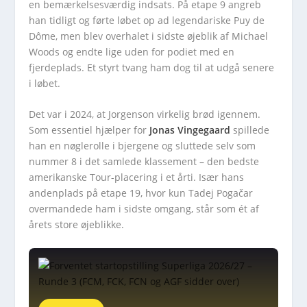
en bemærkelsesværdig indsats. På etape 9 angreb
han tidligt og førte løbet op ad legendariske Puy de
Dôme, men blev overhalet i sidste øjeblik af Michael
Woods og endte lige uden for podiet med en
fjerdeplads. Et styrt tvang ham dog til at udgå senere
i løbet.
Det var i 2024, at Jorgenson virkelig brød igennem.
Som essentiel hjælper for
Jonas Vingegaard
spillede
han en nøglerolle i bjergene og sluttede selv som
nummer 8 i det samlede klassement – den bedste
amerikanske Tour-placering i et årti. Især hans
andenplads på etape 19, hvor kun Tadej Pogačar
overmandede ham i sidste omgang, står som ét af
årets store øjeblikke.