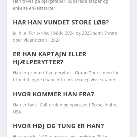
Han trives på bjergetaper, kuperede etaper og
enkelte enkeltstarter.
HAR HAN VUNDET STORE LØB?
Ja, bl.a. Paris-Nice i både 2024 og 2025 samt Dwars
door Vlaanderen i 2024.
ER HAN KAPTAJN ELLER
HJÆLPERYTTER?
Han er primært hjælperytter i Grand Tours, men får
frihed til egne chancer i klassikere og visse etaper.
HVOR KOMMER HAN FRA?
Han er født i Californien og opvokset i Boise, Idaho,
USA.
HVOR HØJ OG TUNG ER HAN?
Han er cirka 1,90 m høj og vejer omkring 70 kg.