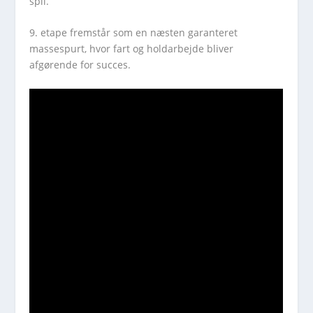
spil.
9. etape fremstår som en næsten garanteret
massespurt, hvor fart og holdarbejde bliver
afgørende for succes.