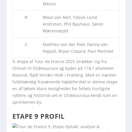
Meeus
B
Wout van Aert, Tobias Lund
Andresen, Phil Bauhaus, Søren
Wærenskjold
C
Mathieu van der Poel, Danny van
Poppel, Bryan Coqard, Paul Penhoet
9. etape af Tour de France 2025 strækker sig fra
Chinon til Châteauroux og byder på 174,1 kilometer
klassisk, fladt terræn midt i Frankrig. Med en næsten
fuldstændig fraværende højdeforskel er denne etape
en af løbets klare muligheder for feltets hurtigste
ryttere, og historisk set er Châteauroux kendt som en
sprinternes by.
ETAPE 9 PROFIL