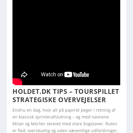
HOLDET.DK TIPS – TOURSPILLET
STRATEGISKE OVERVEJELSER
Endnu en dag, hvor alt på papiret peger i retning af
en klassisk sprinterafslutning – og med navnene
Milan og Merlier skrevet med store bogstaver. Ruten
er flad, overskuelig og uden væsentlige udfordringer,