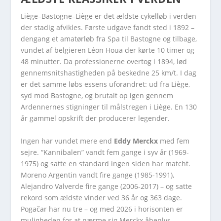
Liège–Bastogne–Liège er det ældste cykelløb i verden
der stadig afvikles. Første udgave fandt sted i 1892 –
dengang et amatørløb fra Spa til Bastogne og tilbage,
vundet af belgieren Léon Houa der kørte 10 timer og
48 minutter. Da professionerne overtog i 1894, lød
gennemsnitshastigheden på beskedne 25 km/t. I dag
er det samme løbs essens uforandret: ud fra Liège,
syd mod Bastogne, og brutalt op igen gennem
Ardennernes stigninger til målstregen i Liège. En 130
år gammel opskrift der producerer legender.
Ingen har vundet mere end
Eddy Merckx
med fem
sejre. “Kannibalen” vandt fem gange i syv år (1969-
1975) og satte en standard ingen siden har matcht.
Moreno Argentin vandt fire gange (1985-1991),
Alejandro Valverde fire gange (2006-2017) – og satte
rekord som ældste vinder ved 36 år og 363 dage.
Pogačar har nu tre – og med 2026 i horisonten er
muligheden for at nærme sig Merckx åbenlys.