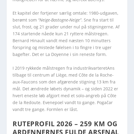
Et kapitel der fortjener særlig omtale: 1980-udgaven,
berømt som
“Neige-Bastogne-Neige”
. Sne fra start til
slut, frost, og 21 grader under nul på stigningerne. Af
174 startende nåede kun 21 ryttere målstregen.
Bernard Hinault vandt med næsten 10 minutters
forspring og mistede følelsen i to fingre i tre uger
bagefter. Det er La Doyenne i sin reneste form.
I 2019 rykkede målstregen fra industrikvarteretAns
tilbage til centrum af Liège, med Côte de la Roche-
aux-Faucons som den afgørende stigning 13 km fra
mål. Det ændrede løbets dynamik – og siden 2022 er
hvert eneste løb afgjort med et solo-angreb på Côte
de la Redoute. Evenepoel vandt to gange. Pogačar
vandt tre gange. Formlen er låst.
RUTEPROFIL 2026 – 259 KM OG
ARDENNERNES FULDE ARSENAL