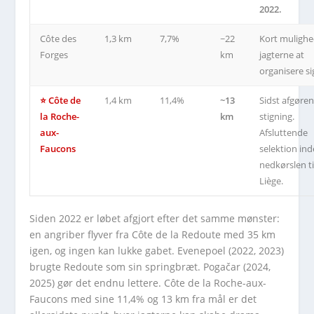
2022.
Côte des
1,3 km
7,7%
~22
Kort mulighe
Forges
km
jagterne at
organisere si
⭐ Côte de
1,4 km
11,4%
~13
Sidst afgøre
la Roche-
km
stigning.
aux-
Afsluttende
Faucons
selektion in
nedkørslen ti
Liège.
Siden 2022 er løbet afgjort efter det samme mønster:
en angriber flyver fra Côte de la Redoute med 35 km
igen, og ingen kan lukke gabet. Evenepoel (2022, 2023)
brugte Redoute som sin springbræt. Pogačar (2024,
2025) gør det endnu lettere. Côte de la Roche-aux-
Faucons med sine 11,4% og 13 km fra mål er det