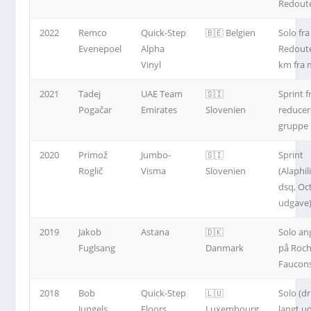
Redout
2022
Remco
Quick-Step
🇧🇪 Belgien
Solo fra
Evenepoel
Alpha
Redoute
Vinyl
km fra 
2021
Tadej
UAE Team
🇸🇮
Sprint f
Pogačar
Emirates
Slovenien
reducer
gruppe
2020
Primož
Jumbo-
🇸🇮
Sprint
Roglič
Visma
Slovenien
(Alaphi
dsq, Oc
udgave
2019
Jakob
Astana
🇩🇰
Solo an
Fuglsang
Danmark
på Roch
Faucon
2018
Bob
Quick-Step
🇱🇺
Solo (dr
Jungels
Floors
Luxembourg
langt u