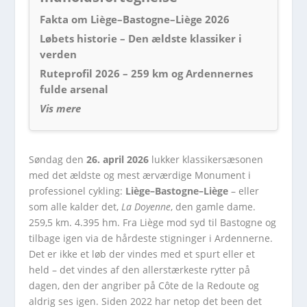
Fakta om Liège–Bastogne–Liège 2026
Løbets historie – Den ældste klassiker i
verden
Ruteprofil 2026 – 259 km og Ardennernes
fulde arsenal
Vis mere
Søndag den
26. april 2026
lukker klassikersæsonen
med det ældste og mest ærværdige Monument i
professionel cykling:
Liège–Bastogne–Liège
– eller
som alle kalder det,
La Doyenne
, den gamle dame.
259,5 km. 4.395 hm. Fra Liège mod syd til Bastogne og
tilbage igen via de hårdeste stigninger i Ardennerne.
Det er ikke et løb der vindes med et spurt eller et
held – det vindes af den allerstærkeste rytter på
dagen, den der angriber på Côte de la Redoute og
aldrig ses igen. Siden 2022 har netop det been det