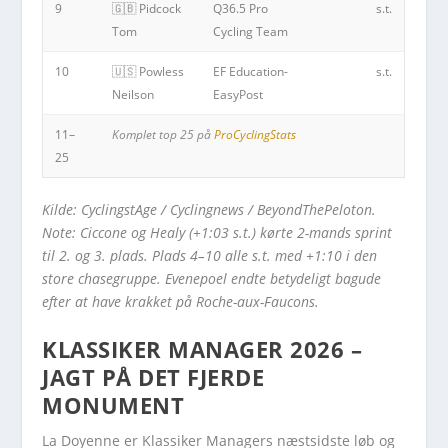
9
🇬🇧 Pidcock
Q36.5 Pro
s.t.
Tom
Cycling Team
10
🇺🇸 Powless
EF Education-
s.t.
Neilson
EasyPost
11–
Komplet top 25 på
ProCyclingStats
25
Kilde: CyclingstAge / Cyclingnews / BeyondThePeloton.
Note: Ciccone og Healy (+1:03 s.t.) kørte 2-mands sprint
til 2. og 3. plads. Plads 4–10 alle s.t. med +1:10 i den
store chasegruppe. Evenepoel endte betydeligt bagude
efter at have krakket på Roche-aux-Faucons.
KLASSIKER MANAGER 2026 –
JAGT PÅ DET FJERDE
MONUMENT
La Doyenne er Klassiker Managers næstsidste løb og