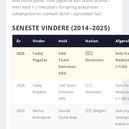
allersidste punkt, hvor jagterne kan skabe drama –
men med 1-2 minutters forspring ankommer
soloangriberen normalt dertil i sejrssikker fart.
SENESTE VINDERE (2014–2025)
År
Vinder
Hold
Nation
Afgøre
2025
Tadej
UAE
🇸🇮
Solo fr
Pogačar
Team
Slovenien
Redou
Emirates-
(+1:03)
XRG
2024
Tadej
UAE Team
🇸🇮
Solo fra
Pogačar
Emirates-
Slovenien
Redout
XRG
(+1:00+)
2023
Remco
Soudal
🇧🇪 Belgien
Solo (n
Evenepoel
Quick-Step
ukatego
bakke e