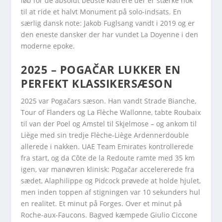
løb for de absolut bedste klatrere der er stærke nok
til at ride et halvt Monument på solo-indsats. En
særlig dansk note: Jakob Fuglsang vandt i 2019 og er
den eneste dansker der har vundet La Doyenne i den
moderne epoke.
2025 – POGAČAR LUKKER EN
PERFEKT KLASSIKERSÆSON
2025 var Pogačars sæson. Han vandt Strade Bianche,
Tour of Flanders og La Flèche Wallonne, tabte Roubaix
til van der Poel og Amstel til Skjelmose – og ankom til
Liège med sin tredje Flèche-Liège Ardennerdouble
allerede i nakken. UAE Team Emirates kontrollerede
fra start, og da Côte de la Redoute ramte med 35 km
igen, var manøvren klinisk: Pogačar accelererede fra
sædet, Alaphilippe og Pidcock prøvede at holde hjulet,
men inden toppen af stigningen var 10 sekunders hul
en realitet. Et minut på Forges. Over et minut på
Roche-aux-Faucons. Bagved kæmpede Giulio Ciccone