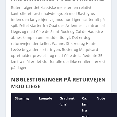
Ruten følger det klassiske mønster: en relativt
kontrolleret første halvdel sydpå mod Bastogne,
inden den lange hjemvej mod nord igen sætter alt på
spil. Feltet starter fra Quai des Ardennes i centrum af
Liège, og med Côte de Saint-Roch og Col de Haussire
åbnes kampen om bruddet tidligt. Det er dog
returnvejen der tæller: Wanne, Stockeu og Haute-
Levée begynder sorteringen, Rosier og Maquisard
opretholder presset – og med Côte de la Redoute 35
km fra mål er det slut for alle der ikke er allerstærkest
på dagen.
NØGLESTIGNINGER PÅ RETURVEJEN
MOD LIÈGE
Stigning
Længde
Gradient
Ca.
Note
(gns)
km
fra
mål