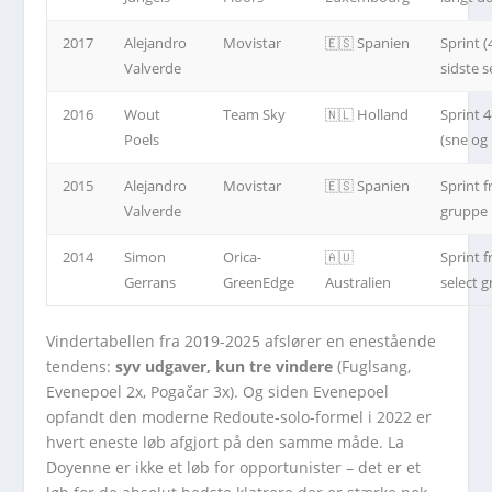
2017
Alejandro
Movistar
🇪🇸 Spanien
Sprint (
Valverde
sidste s
2016
Wout
Team Sky
🇳🇱 Holland
Sprint 
Poels
(sne og
2015
Alejandro
Movistar
🇪🇸 Spanien
Sprint f
Valverde
gruppe
2014
Simon
Orica-
🇦🇺
Sprint f
Gerrans
GreenEdge
Australien
select 
Vindertabellen fra 2019-2025 afslører en enestående
tendens:
syv udgaver, kun tre vindere
(Fuglsang,
Evenepoel 2x, Pogačar 3x). Og siden Evenepoel
opfandt den moderne Redoute-solo-formel i 2022 er
hvert eneste løb afgjort på den samme måde. La
Doyenne er ikke et løb for opportunister – det er et