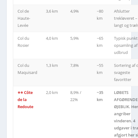
Col de
3,6 km
4,9%
~80
Afslutter
Haute-
km
trekløveret –
Levée
langt og træl
Col du
4,0 km
5,9%
~65
Typisk punkt
Rosier
km
opsamling af
udbrud
Col du
1,3 km
7,8%
~55
Sortering af 
Maquisard
km
svageste
favoritter
⭐⭐ Côte
2,0 km
8,9% /
~35
LØBETS
de la
22%
km
AFGØRENDE
Redoute
ØJEBLIK. He
angriber
vinderen. 4
udgaver i t
afgjort her 