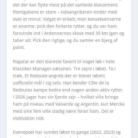
det der kan flytte mest på det samlede klassement.
Pointgabene er store – soloangriberen vinder med
over et minut. Valget er enkelt, men konsekvenserne
er enorme: pick den forkerte rytter, og du ser ham
forsvinde ind i Ardennernes skove med 35 km igen og
taber alt. Pick den rigtige, og du samler en bjerg af
point.
Pogačar er den klareste favorit til noget løb i hele
Klassiker Manager-sæsonen. Tre sejre i løbet. To i
træk. Et Redoute-angreb der er blevet løbets
uofficielle mål i sig selv. Han kender Côte de la
Redoutes kampe bedre end nogen anden aktiv rytter.
I 2026 jager han sin fjerde sejr – hvilket ville bringe
ham på niveau med Valverde og Argentin, kun Merckx
med sine fem ville stadig være foran ham. Det er
motivation nok.
Evenepoel har vundet løbet to gange (2022, 2023) og