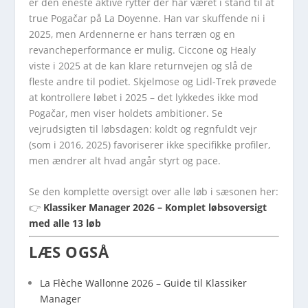
er den eneste aktive rytter der har været i stand til at
true Pogačar på La Doyenne. Han var skuffende ni i
2025, men Ardennerne er hans terræn og en
revancheperformance er mulig. Ciccone og Healy
viste i 2025 at de kan klare returnvejen og slå de
fleste andre til podiet. Skjelmose og Lidl-Trek prøvede
at kontrollere løbet i 2025 – det lykkedes ikke mod
Pogačar, men viser holdets ambitioner. Se
vejrudsigten til løbsdagen: koldt og regnfuldt vejr
(som i 2016, 2025) favoriserer ikke specifikke profiler,
men ændrer alt hvad angår styrt og pace.
Se den komplette oversigt over alle løb i sæsonen her:
👉
Klassiker Manager 2026 – Komplet løbsoversigt
med alle 13 løb
LÆS OGSÅ
La Flèche Wallonne 2026 – Guide til Klassiker
Manager