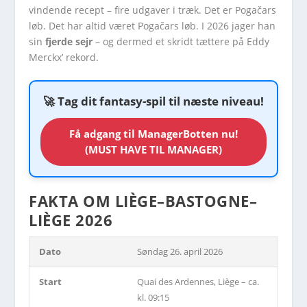
vindende recept – fire udgaver i træk. Det er Pogačars
løb. Det har altid været Pogačars løb. I 2026 jager han
sin
fjerde sejr
– og dermed et skridt tættere på Eddy
Merckx’ rekord.
🚀 Tag dit fantasy-spil til næste niveau!
Få adgang til ManagerBotten nu!
(MUST HAVE TIL MANAGER)
FAKTA OM LIÈGE–BASTOGNE–
LIÈGE 2026
Dato
Søndag 26. april 2026
Start
Quai des Ardennes, Liège – ca.
kl. 09:15