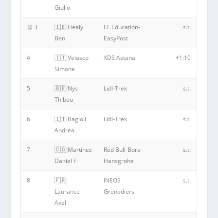
Giulio
🥉 3
🇮🇪 Healy
EF Education-
s.t.
Ben
EasyPost
4
🇮🇹 Velasco
XDS Astana
+1:10
Simone
5
🇧🇪 Nys
Lidl-Trek
s.t.
Thibau
6
🇮🇹 Bagioli
Lidl-Trek
s.t.
Andrea
7
🇨🇴 Martínez
Red Bull-Bora-
s.t.
Daniel F.
Hansgrohe
8
🇫🇷
INEOS
s.t.
Laurance
Grenadiers
Axel