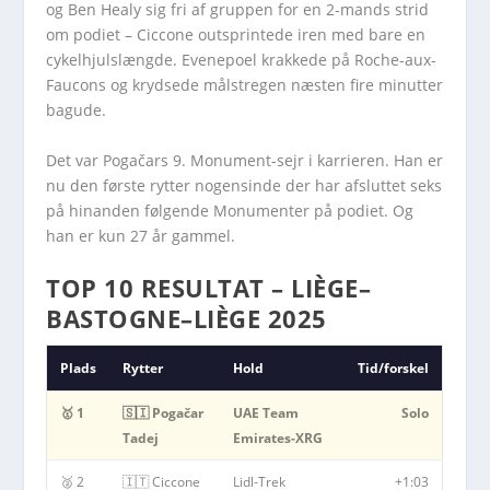
og Ben Healy sig fri af gruppen for en 2-mands strid
om podiet – Ciccone outsprintede iren med bare en
cykelhjulslængde. Evenepoel krakkede på Roche-aux-
Faucons og krydsede målstregen næsten fire minutter
bagude.
Det var Pogačars 9. Monument-sejr i karrieren. Han er
nu den første rytter nogensinde der har afsluttet seks
på hinanden følgende Monumenter på podiet. Og
han er kun 27 år gammel.
TOP 10 RESULTAT – LIÈGE–
BASTOGNE–LIÈGE 2025
Plads
Rytter
Hold
Tid/forskel
🥇 1
🇸🇮 Pogačar
UAE Team
Solo
Tadej
Emirates-XRG
🥈 2
🇮🇹 Ciccone
Lidl-Trek
+1:03