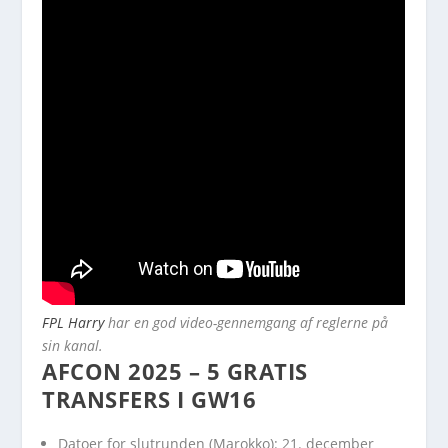
FPL Harry
har en god video-gennemgang af reglerne på
sin kanal.
AFCON 2025 – 5 GRATIS
TRANSFERS I GW16
Datoer for slutrunden (Marokko): 21. december