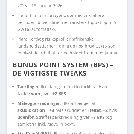
2025 – 18. januar 2026.
For at hjælpe managers, der mister spillere i
perioden, bliver dine frie transfers toppet op til 5 i
GW16 (automatisk).
Plan: Kortlæg risikoprofiler (afrikanske
landsholdsstjerner i din trup), og brug GW16 som
mini-wildcard til at forme holdet frem mod januar.
BONUS POINT SYSTEM (BPS) –
DE VIGTIGSTE TWEAKS
Tacklinger
: Ikke længere “netto-tackles”. Hver
tackle won
giver
+2 BPS
.
Målvogter-redninger
: BPS afhænger af
skudlokation
–
+3
hvis skuddet er
i feltet
,
+2
hvis
udenfor
. Straffesparksredning giver
+8 BPS
(og
samlet
11
inkl. “save in box”).
Straffemål (BPS)
: Et scoret straffespark giver nu