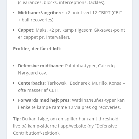
(clearances, blocks, interceptions, tackles).
Midtbaner/angribere
: +2 point ved 12 CBIRT (CBIT
+ ball recoveries).
Cappet
: Maks. +2 pr. kamp (ligesom GK-saves-point
er cappet pr. intervaller).
Profiler, der får et løft:
Defensive midtbaner
: Palhinha-typer, Caicedo,
Nørgaard osv.
Centerbacks
: Tarkowski, Bednarek, Murillo, Konsa –
ofte masser af CBIT.
Forwards med højt pres
: Watkins/Núñez-typer kan
i enkelte kampe ramme 12 via pres og recoveries.
Tip:
Du kan følge, om en spiller har ramt threshold
live på kamp-siderne i app/website (ny “Defensive
Contribution”-sektion).