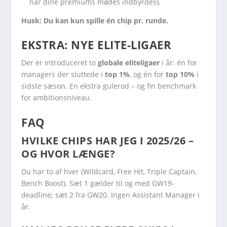
når dine premiums mødes indbyrdes).
Husk: Du kan kun spille én chip pr. runde.
EKSTRA: NYE ELITE-LIGAER
Der er introduceret to
globale eliteligaer
i år: én for
managers der sluttede i
top 1%
, og én for
top 10%
i
sidste sæson. En ekstra gulerod – og fin benchmark
for ambitionsniveau.
FAQ
HVILKE CHIPS HAR JEG I 2025/26 –
OG HVOR LÆNGE?
Du har to af hver (Wildcard, Free Hit, Triple Captain,
Bench Boost). Sæt 1 gælder til og med GW19-
deadline; sæt 2 fra GW20. Ingen Assistant Manager i
år.