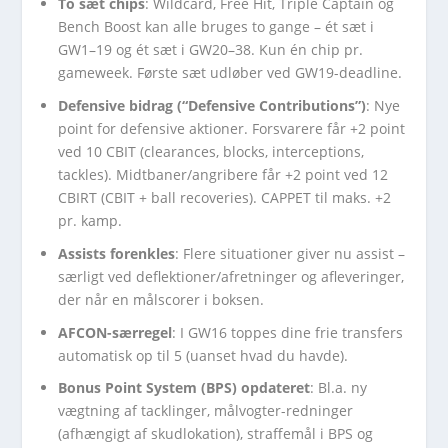
To sæt chips
: Wildcard, Free Hit, Triple Captain og
Bench Boost kan alle bruges to gange – ét sæt i
GW1–19 og ét sæt i GW20–38. Kun én chip pr.
gameweek. Første sæt udløber ved GW19-deadline.
Defensive bidrag (“Defensive Contributions”)
: Nye
point for defensive aktioner. Forsvarere får +2 point
ved 10 CBIT (clearances, blocks, interceptions,
tackles). Midtbaner/angribere får +2 point ved 12
CBIRT (CBIT + ball recoveries). CAPPET til maks. +2
pr. kamp.
Assists forenkles
: Flere situationer giver nu assist –
særligt ved deflektioner/afretninger og afleveringer,
der når en målscorer i boksen.
AFCON-særregel
: I GW16 toppes dine frie transfers
automatisk op til 5 (uanset hvad du havde).
Bonus Point System (BPS) opdateret
: Bl.a. ny
vægtning af tacklinger, målvogter-redninger
(afhængigt af skudlokation), straffemål i BPS og