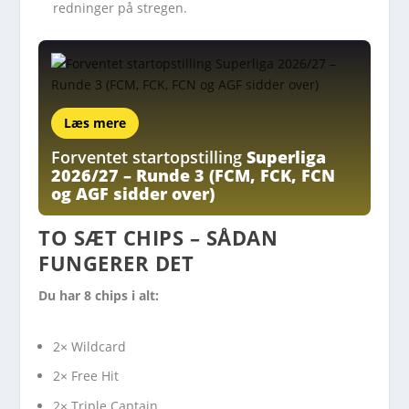
redninger på stregen.
Læs mere
Forventet startopstilling
Superliga
2026/27 – Runde 3 (FCM, FCK, FCN
og AGF sidder over)
TO SÆT CHIPS
– SÅDAN
FUNGERER DET
Du har 8 chips i alt:
2× Wildcard
2× Free Hit
2× Triple Captain