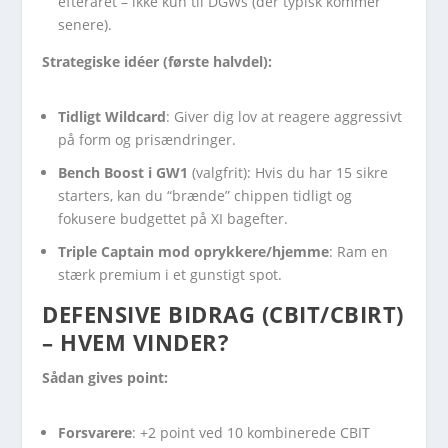
efteråret – ikke kun til DGWs (der typisk kommer
senere).
Strategiske idéer (første halvdel):
Tidligt Wildcard
: Giver dig lov at reagere aggressivt
på form og prisændringer.
Bench Boost i GW1
(valgfrit): Hvis du har 15 sikre
starters, kan du “brænde” chippen tidligt og
fokusere budgettet på XI bagefter.
Triple Captain mod oprykkere/hjemme
: Ram en
stærk premium i et gunstigt spot.
DEFENSIVE BIDRAG
(CBIT/CBIRT)
– HVEM VINDER?
Sådan gives point:
Forsvarere
: +2 point ved 10 kombinerede CBIT