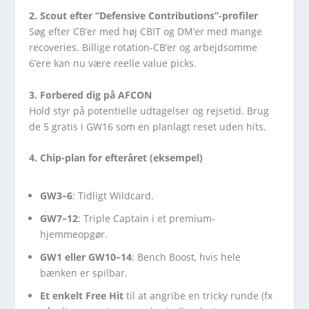
2. Scout efter “Defensive Contributions”-profiler
Søg efter CB’er med høj CBIT og DM’er med mange
recoveries. Billige rotation-CB’er og arbejdsomme
6’ere kan nu være reelle value picks.
3. Forbered dig på AFCON
Hold styr på potentielle udtagelser og rejsetid. Brug
de 5 gratis i GW16 som en planlagt reset uden hits.
4. Chip-plan for efteråret (eksempel)
GW3–6
: Tidligt Wildcard.
GW7–12
: Triple Captain i et premium-
hjemmeopgør.
GW1 eller GW10–14
: Bench Boost, hvis hele
bænken er spilbar.
Et enkelt Free Hit
til at angribe en tricky runde (fx