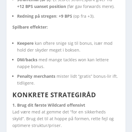
+12 BPS
uanset position
(før gav forwards mere).
Redning på stregen
:
+9 BPS
(op fra +3).
Spilbare effekter:
Keepere
kan oftere snige sig til bonus, især mod
hold der skyder meget i boksen.
DM/backs
med mange tackles won kan lettere
nappe bonus.
Penalty merchants
mister lidt “gratis” bonus-lir ift.
tidligere.
KONKRETE STRATEGIRÅD
1. Brug dit første Wildcard offensivt
Lad være med at gemme det “for en sikkerheds
skyld”. Brug det til at hoppe på formen, rette fejl og
optimere struktur/priser.