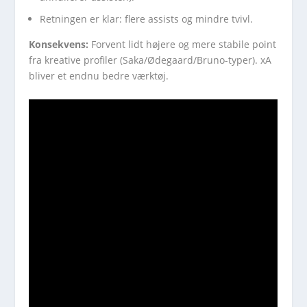
Retningen er klar: flere assists og mindre tvivl.
Konsekvens:
Forvent lidt højere og mere stabile point
fra kreative profiler (Saka/Ødegaard/Bruno-typer). xA
bliver et endnu bedre værktøj.