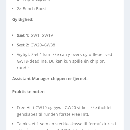
2× Bench Boost
Gyldighed:
Sæt 1:
GW1–GW19
Sæt 2:
GW20–GW38
Vigtigt: Sæt 1 kan ikke carry-overs og udløber ved
GW19-deadline. Du kan kun spille én chip pr.
runde.
Assistant Manager-chippen er fjernet.
Praktiske noter:
Free Hit i GW19 og
igen
i GW20 virker ikke (holdet
genskabes til runden første Free Hit).
Tænk sæt 1 som en værktøjskasse til form/fixtures i