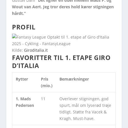
Gustav Dahl
“Det ligner en duel mellem Mads P. og
Wout van Aert. Jeg tror deres hold kører stigningen
hårdt.”
PROFIL
Kilde:
Giroditalia.it
FAVORITTER TIL 1. ETAPE GIRO
D’ITALIA
Rytter
Pris
Bemærkninger
(mio.)
1. Mads
11
Overlever stigningen, god
Pedersen
spurt, mål om lyserød trøje
tidligt. Støtte fra Vacek &
Kragh. Must-have.