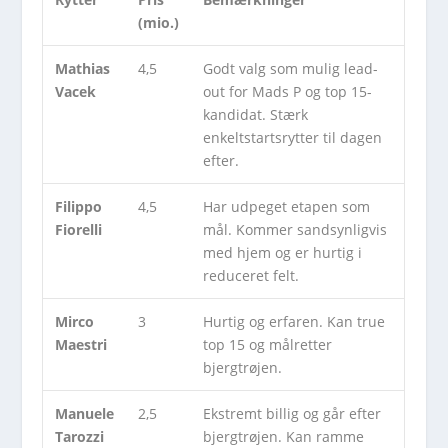
(mio.)
Mathias
4,5
Godt valg som mulig lead-
Vacek
out for Mads P og top 15-
kandidat. Stærk
enkeltstartsrytter til dagen
efter.
Filippo
4,5
Har udpeget etapen som
Fiorelli
mål. Kommer sandsynligvis
med hjem og er hurtig i
reduceret felt.
Mirco
3
Hurtig og erfaren. Kan true
Maestri
top 15 og målretter
bjergtrøjen.
Manuele
2,5
Ekstremt billig og går efter
Tarozzi
bjergtrøjen. Kan ramme