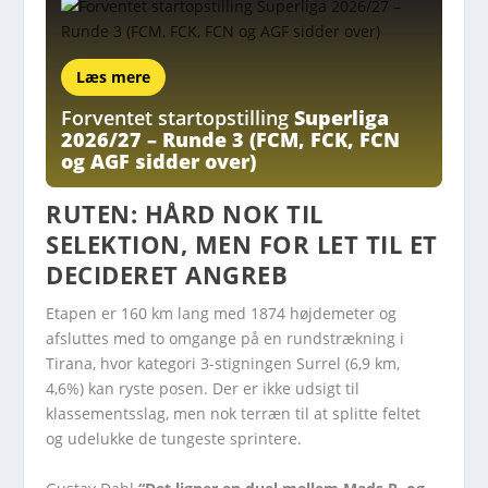
Læs mere
Forventet startopstilling
Superliga
2026/27 – Runde 3 (FCM, FCK, FCN
og AGF sidder over)
RUTEN: HÅRD NOK TIL
SELEKTION, MEN FOR LET TIL ET
DECIDERET ANGREB
Etapen er 160 km lang med 1874 højdemeter og
afsluttes med to omgange på en rundstrækning i
Tirana, hvor kategori 3-stigningen Surrel (6,9 km,
4,6%) kan ryste posen. Der er ikke udsigt til
klassementsslag, men nok terræn til at splitte feltet
og udelukke de tungeste sprintere.