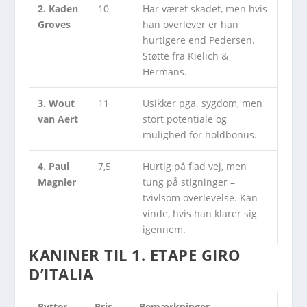
2. Kaden
10
Har været skadet, men hvis
Groves
han overlever er han
hurtigere end Pedersen.
Støtte fra Kielich &
Hermans.
3. Wout
11
Usikker pga. sygdom, men
van Aert
stort potentiale og
mulighed for holdbonus.
4. Paul
7,5
Hurtig på flad vej, men
Magnier
tung på stigninger –
tvivlsom overlevelse. Kan
vinde, hvis han klarer sig
igennem.
KANINER TIL 1. ETAPE GIRO
D’ITALIA
Rytter
Pris
Bemærkninger