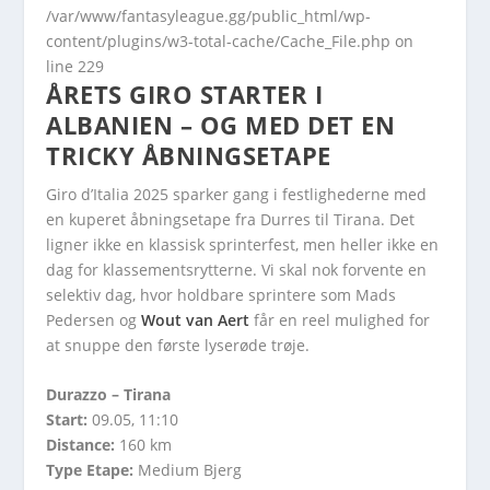
/var/www/fantasyleague.gg/public_html/wp-
content/plugins/w3-total-cache/Cache_File.php
on
line
229
ÅRETS GIRO STARTER I
ALBANIEN – OG MED DET EN
TRICKY ÅBNINGSETAPE
Giro d’Italia 2025 sparker gang i festlighederne med
en kuperet åbningsetape fra Durres til Tirana. Det
ligner ikke en klassisk sprinterfest, men heller ikke en
dag for klassementsrytterne. Vi skal nok forvente en
selektiv dag, hvor holdbare sprintere som Mads
Pedersen og
Wout van Aert
får en reel mulighed for
at snuppe den første lyserøde trøje.
Durazzo – Tirana
Start:
09.05, 11:10
Distance:
160 km
Type Etape:
Medium Bjerg