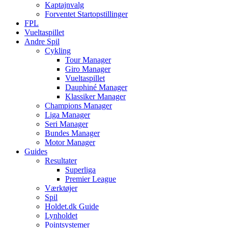
Kaptajnvalg
Forventet Startopstillinger
FPL
Vueltaspillet
Andre Spil
Cykling
Tour Manager
Giro Manager
Vueltaspillet
Dauphiné Manager
Klassiker Manager
Champions Manager
Liga Manager
Seri Manager
Bundes Manager
Motor Manager
Guides
Resultater
Superliga
Premier League
Værktøjer
Spil
Holdet.dk Guide
Lynholdet
Pointsystemer