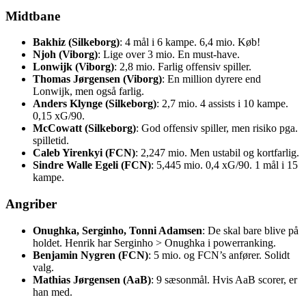
Midtbane
Bakhiz (Silkeborg)
: 4 mål i 6 kampe. 6,4 mio. Køb!
Njoh (Viborg)
: Lige over 3 mio. En must-have.
Lonwijk (Viborg)
: 2,8 mio. Farlig offensiv spiller.
Thomas Jørgensen (Viborg)
: En million dyrere end
Lonwijk, men også farlig.
Anders Klynge (Silkeborg)
: 2,7 mio. 4 assists i 10 kampe.
0,15 xG/90.
McCowatt (Silkeborg)
: God offensiv spiller, men risiko pga.
spilletid.
Caleb Yirenkyi (FCN)
: 2,247 mio. Men ustabil og kortfarlig.
Sindre Walle Egeli (FCN)
: 5,445 mio. 0,4 xG/90. 1 mål i 15
kampe.
Angriber
Onughka, Serginho, Tonni Adamsen
: De skal bare blive på
holdet. Henrik har Serginho > Onughka i powerranking.
Benjamin Nygren (FCN)
: 5 mio. og FCN’s anfører. Solidt
valg.
Mathias Jørgensen (AaB)
: 9 sæsonmål. Hvis AaB scorer, er
han med.