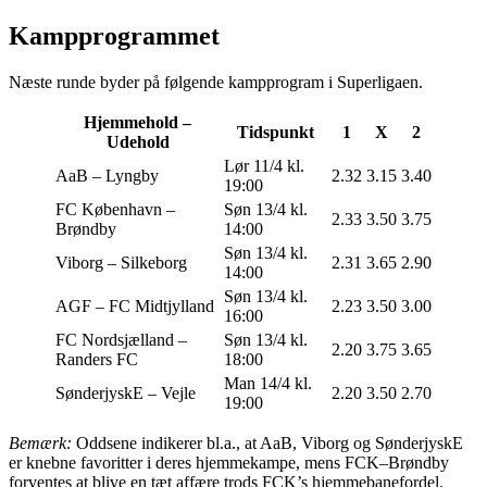
Kampprogrammet
Næste runde byder på følgende kampprogram i Superligaen.
Hjemmehold –
Tidspunkt
1
X
2
Udehold
Lør 11/4 kl.
AaB – Lyngby
2.32
3.15
3.40
19:00
FC København –
Søn 13/4 kl.
2.33
3.50
3.75
Brøndby
14:00
Søn 13/4 kl.
Viborg – Silkeborg
2.31
3.65
2.90
14:00
Søn 13/4 kl.
AGF – FC Midtjylland
2.23
3.50
3.00
16:00
FC Nordsjælland –
Søn 13/4 kl.
2.20
3.75
3.65
Randers FC
18:00
Man 14/4 kl.
SønderjyskE – Vejle
2.20
3.50
2.70
19:00
Bemærk:
Oddsene indikerer bl.a., at AaB, Viborg og SønderjyskE
er knebne favoritter i deres hjemmekampe, mens FCK–Brøndby
forventes at blive en tæt affære trods FCK’s hjemmebanefordel.