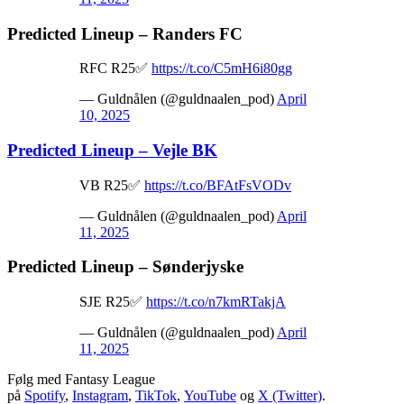
Predicted Lineup – Randers FC
RFC R25✅
https://t.co/C5mH6i80gg
— Guldnålen (@guldnaalen_pod)
April
10, 2025
Predicted Lineup – Vejle BK
VB R25✅
https://t.co/BFAtFsVODv
— Guldnålen (@guldnaalen_pod)
April
11, 2025
Predicted Lineup – Sønderjyske
SJE R25✅
https://t.co/n7kmRTakjA
— Guldnålen (@guldnaalen_pod)
April
11, 2025
Følg med Fantasy League
på
Spotify
,
Instagram
,
TikTok
,
YouTube
og
X (Twitter)
.