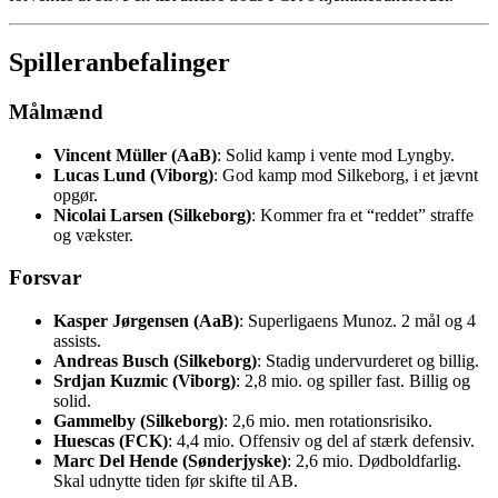
Spilleranbefalinger
Målmænd
Vincent Müller (AaB)
: Solid kamp i vente mod Lyngby.
Lucas Lund (Viborg)
: God kamp mod Silkeborg, i et jævnt
opgør.
Nicolai Larsen (Silkeborg)
: Kommer fra et “reddet” straffe
og vækster.
Forsvar
Kasper Jørgensen (AaB)
: Superligaens Munoz. 2 mål og 4
assists.
Andreas Busch (Silkeborg)
: Stadig undervurderet og billig.
Srdjan Kuzmic (Viborg)
: 2,8 mio. og spiller fast. Billig og
solid.
Gammelby (Silkeborg)
: 2,6 mio. men rotationsrisiko.
Huescas (FCK)
: 4,4 mio. Offensiv og del af stærk defensiv.
Marc Del Hende (Sønderjyske)
: 2,6 mio. Dødboldfarlig.
Skal udnytte tiden før skifte til AB.