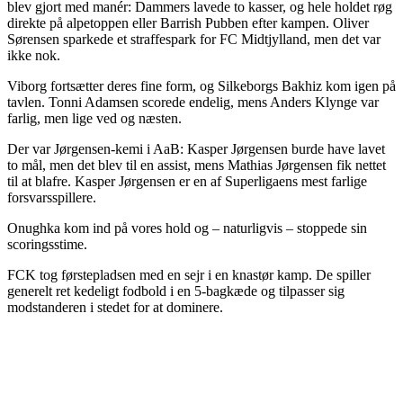
blev gjort med manér: Dammers lavede to kasser, og hele holdet røg
direkte på alpetoppen eller Barrish Pubben efter kampen. Oliver
Sørensen sparkede et straffespark for FC Midtjylland, men det var
ikke nok.
Viborg fortsætter deres fine form, og Silkeborgs Bakhiz kom igen på
tavlen. Tonni Adamsen scorede endelig, mens Anders Klynge var
farlig, men lige ved og næsten.
Der var Jørgensen-kemi i AaB: Kasper Jørgensen burde have lavet
to mål, men det blev til en assist, mens Mathias Jørgensen fik nettet
til at blafre. Kasper Jørgensen er en af Superligaens mest farlige
forsvarsspillere.
Onughka kom ind på vores hold og – naturligvis – stoppede sin
scoringsstime.
FCK tog førstepladsen med en sejr i en knastør kamp. De spiller
generelt ret kedeligt fodbold i en 5-bagkæde og tilpasser sig
modstanderen i stedet for at dominere.