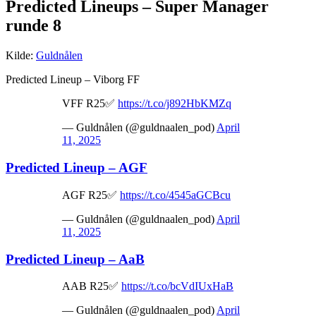
Predicted Lineups – Super Manager
runde 8
Kilde:
Guldnålen
Predicted Lineup – Viborg FF
VFF R25✅
https://t.co/j892HbKMZq
— Guldnålen (@guldnaalen_pod)
April
11, 2025
Predicted Lineup – AGF
AGF R25✅
https://t.co/4545aGCBcu
— Guldnålen (@guldnaalen_pod)
April
11, 2025
Predicted Lineup – AaB
AAB R25✅
https://t.co/bcVdIUxHaB
— Guldnålen (@guldnaalen_pod)
April