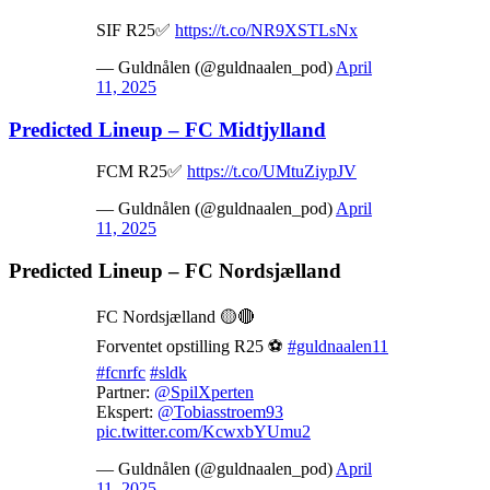
SIF R25✅
https://t.co/NR9XSTLsNx
— Guldnålen (@guldnaalen_pod)
April
11, 2025
Predicted Lineup – FC Midtjylland
FCM R25✅
https://t.co/UMtuZiypJV
— Guldnålen (@guldnaalen_pod)
April
11, 2025
Predicted Lineup – FC Nordsjælland
FC Nordsjælland 🟡🔴
Forventet opstilling R25 ⚽️
#guldnaalen11
#fcnrfc
#sldk
Partner:
@SpilXperten
Ekspert:
@Tobiasstroem93
pic.twitter.com/KcwxbYUmu2
— Guldnålen (@guldnaalen_pod)
April
11, 2025