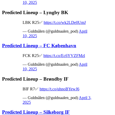
10, 2025
Predicted Lineup – Lyngby BK
LBK R25✅
https://t.co/wk2LDe0UmJ
— Guldnålen (@guldnaalen_pod)
April
10, 2025
Predicted Lineup – FC København
FCK R25✅
https://t.co/Ec6YVZFMzl
— Guldnålen (@guldnaalen_pod)
April
10, 2025
Predicted Lineup – Brøndby IF
BIF R7✅
https://t.co/uhnoBYewJ6
— Guldnålen (@guldnaalen_pod)
April 3,
2025
Predicted Lineup – Silkeborg IF