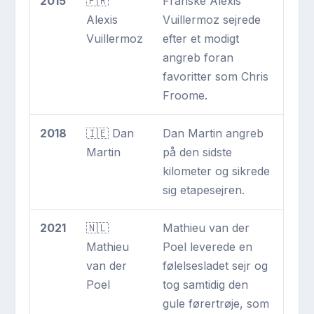
2015
🇫🇷
Franske Alexis
Alexis
Vuillermoz sejrede
Vuillermoz
efter et modigt
angreb foran
favoritter som Chris
Froome.
2018
🇮🇪 Dan
Dan Martin angreb
Martin
på den sidste
kilometer og sikrede
sig etapesejren.
2021
🇳🇱
Mathieu van der
Mathieu
Poel leverede en
van der
følelsesladet sejr og
Poel
tog samtidig den
gule førertrøje, som