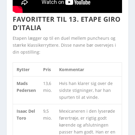
FAVORITTER TIL 13. ETAPE GIRO
D’ITALIA
Etapen lægger op til en duel mellem puncheurs og
stærke klassikerryttere. Disse navne bør overvejes i
din opstilling:
Rytter
Pris
Kommentar
Mads
13,6
Hvis han klarer sig over de
Pedersen
mio.
sidste stigninger, har han
spurten til at vinde.
Isaac Del
9,5
Mexicaneren i den lyserøde
Toro
mio.
førertrøje, er rigtig godt
kørende og afslutningen
passer ham godt. Han er en