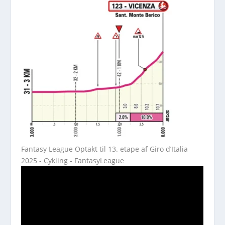
Fantasy League Optakt til 13. etape af Giro d’Italia
2025 - Cykling - FantasyLeague