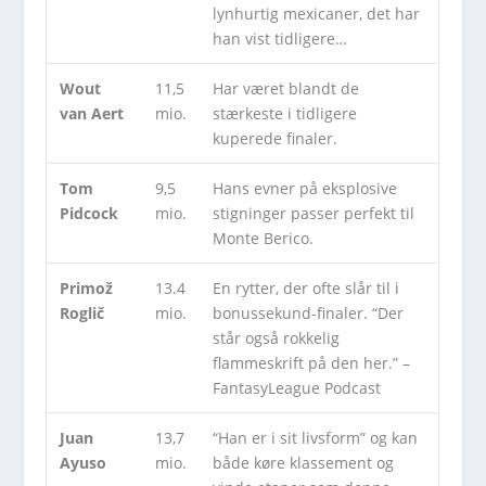
lynhurtig mexicaner, det har
han vist tidligere…
Wout
11,5
Har været blandt de
van Aert
mio.
stærkeste i tidligere
kuperede finaler.
Tom
9,5
Hans evner på eksplosive
Pidcock
mio.
stigninger passer perfekt til
Monte Berico.
Primož
13.4
En rytter, der ofte slår til i
Roglič
mio.
bonussekund-finaler. “Der
står også rokkelig
flammeskrift på den her.” –
FantasyLeague Podcast
Juan
13,7
“Han er i sit livsform” og kan
Ayuso
mio.
både køre klassement og