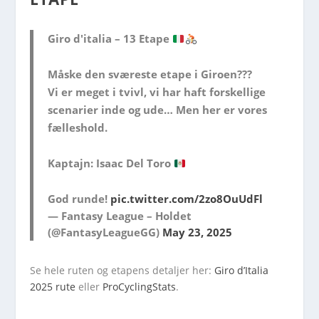
Giro d'italia – 13 Etape
Måske den sværeste etape i Giroen???
Vi er meget i tvivl, vi har haft forskellige
scenarier inde og ude… Men her er vores
fælleshold.
Kaptajn: Isaac Del Toro
God runde!
pic.twitter.com/2zo8OuUdFl
— Fantasy League – Holdet
(@FantasyLeagueGG)
May 23, 2025
Se hele ruten og etapens detaljer her:
Giro d’Italia
2025 rute
eller
ProCyclingStats
.