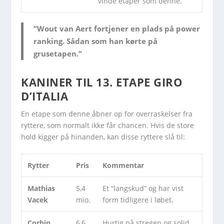
vinde etaper som denne.
“Wout van Aert fortjener en plads på power
ranking. Sådan som han kørte på
grusetapen.”
KANINER TIL 13. ETAPE GIRO
D’ITALIA
En etape som denne åbner op for overraskelser fra
ryttere, som normalt ikke får chancen. Hvis de store
hold kigger på hinanden, kan disse ryttere slå til:
Rytter
Pris
Kommentar
Mathias
5,4
Et “langskud” og har vist
Vacek
mio.
form tidligere i løbet.
Corbin
6,6
Hurtig på stregen og solid