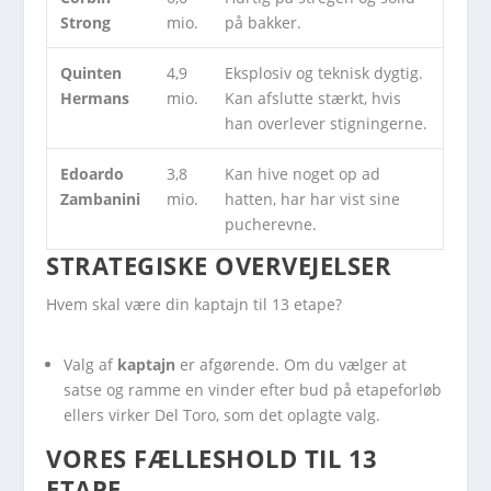
Strong
mio.
på bakker.
Quinten
4,9
Eksplosiv og teknisk dygtig.
Hermans
mio.
Kan afslutte stærkt, hvis
han overlever stigningerne.
Edoardo
3,8
Kan hive noget op ad
Zambanini
mio.
hatten, har har vist sine
pucherevne.
STRATEGISKE OVERVEJELSER
Hvem skal være din kaptajn til 13 etape?
Valg af
kaptajn
er afgørende. Om du vælger at
satse og ramme en vinder efter bud på etapeforløb
ellers virker Del Toro, som det oplagte valg.
VORES FÆLLESHOLD TIL 13
ETAPE