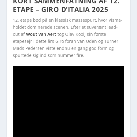
KORT SAMMENFATNING AF 12.
ETAPE – GIRO D’ITALIA 2025
12. etape bød på en klassisk massespurt, hvor Visma-
holdet dominerede scenen. Efter et suverænt lead-
out af
Wout van Aert
tog Olav Kooij sin første
etapesejr i dette års Giro foran van Uden og Turner.
Mads Pedersen viste endnu en gang god form og
spurtede sig ind som nummer fire.